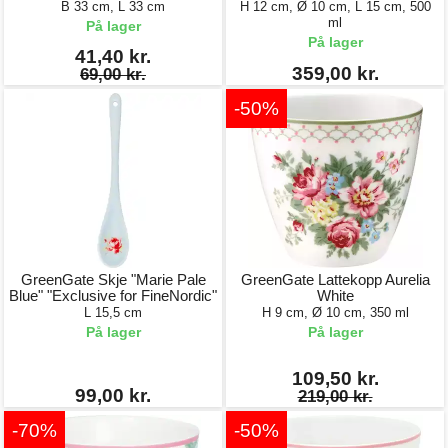
B 33 cm, L 33 cm
H 12 cm, Ø 10 cm, L 15 cm, 500
ml
På lager
På lager
41,40 kr.
359,00 kr.
69,00 kr.
-50%
GreenGate Skje "Marie Pale
GreenGate Lattekopp Aurelia
Blue" "Exclusive for FineNordic"
White
L 15,5 cm
H 9 cm, Ø 10 cm, 350 ml
På lager
På lager
109,50 kr.
99,00 kr.
219,00 kr.
-70%
-50%