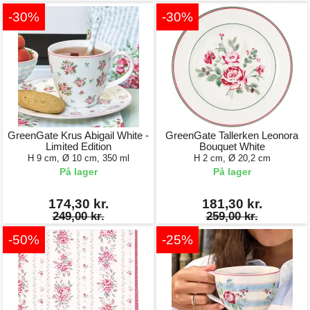
-30%
-30%
GreenGate Krus Abigail White -
GreenGate Tallerken Leonora
Limited Edition
Bouquet White
H 9 cm, Ø 10 cm, 350 ml
H 2 cm, Ø 20,2 cm
På lager
På lager
174,30 kr.
181,30 kr.
249,00 kr.
259,00 kr.
-50%
-25%