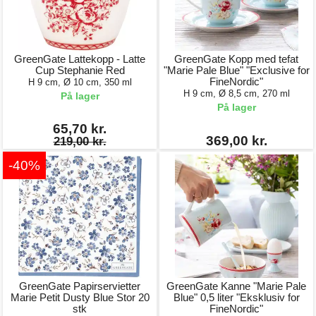
GreenGate Lattekopp - Latte
GreenGate Kopp med tefat
Cup Stephanie Red
"Marie Pale Blue" "Exclusive for
FineNordic"
H 9 cm, Ø 10 cm, 350 ml
H 9 cm, Ø 8,5 cm, 270 ml
På lager
På lager
65,70 kr.
369,00 kr.
219,00 kr.
-40%
GreenGate Papirservietter
GreenGate Kanne "Marie Pale
Marie Petit Dusty Blue Stor 20
Blue" 0,5 liter "Eksklusiv for
stk
FineNordic"