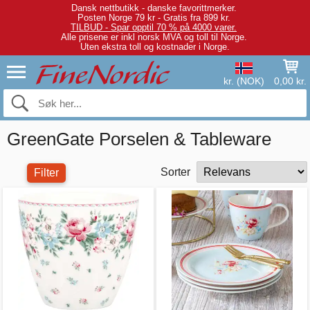
Dansk nettbutikk - danske favorittmerker.
Posten Norge 79 kr - Gratis fra 899 kr.
TILBUD - Spar opptil 70 % på 4000 varer.
Alle prisene er inkl norsk MVA og toll til Norge.
Uten ekstra toll og kostnader i Norge.
kr. (NOK)
0,00 kr.
GreenGate Porselen & Tableware
Sorter
Filter