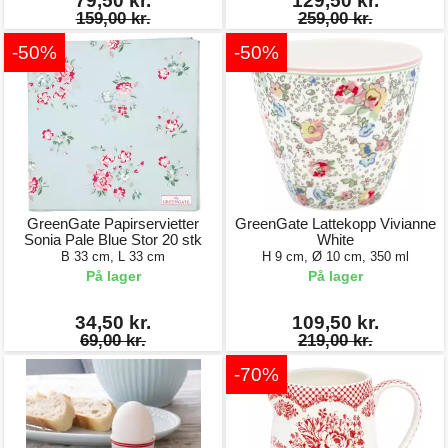
79,50 kr.
129,50 kr.
159,00 kr.
259,00 kr.
-50%
-50%
GreenGate Papirservietter
GreenGate Lattekopp Vivianne
Sonia Pale Blue Stor 20 stk
White
B 33 cm, L 33 cm
H 9 cm, Ø 10 cm, 350 ml
På lager
På lager
34,50 kr.
109,50 kr.
69,00 kr.
219,00 kr.
-70%