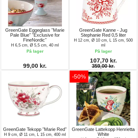
GreenGate Eggeglass "Marie
GreenGate Kanne - Jug
Pale Blue" "Exclusive for
Stephanie Red 0,5 liter
FineNordic"
H 12 cm, Ø 10 cm, L 15 cm, 500
H 6,5 cm, Ø 5,5 cm, 40 ml
ml
På lager
På lager
107,70 kr.
99,00 kr.
359,00 kr.
-50%
GreenGate Tekopp "Marie Red"
GreenGate Lattekopp Henrietta
White
H 9 cm, Ø 11 cm, L 15 cm, 400 ml