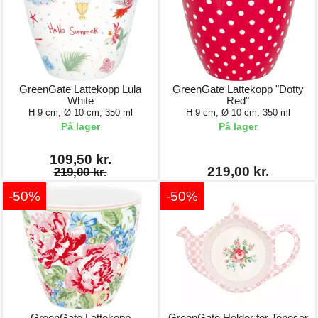
GreenGate Lattekopp Lula
GreenGate Lattekopp "Dotty
White
Red"
H 9 cm, Ø 10 cm, 350 ml
H 9 cm, Ø 10 cm, 350 ml
På lager
På lager
109,50 kr.
219,00 kr.
219,00 kr.
-50%
-50%
GreenGate Lattekopp
GreenGate Holder for Teposer