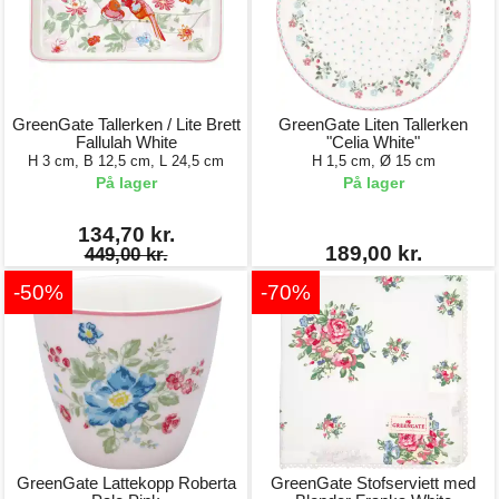
GreenGate Tallerken / Lite Brett
GreenGate Liten Tallerken
Fallulah White
"Celia White"
H 3 cm, B 12,5 cm, L 24,5 cm
H 1,5 cm, Ø 15 cm
På lager
På lager
134,70 kr.
189,00 kr.
449,00 kr.
-50%
-70%
GreenGate Lattekopp Roberta
GreenGate Stofserviett med