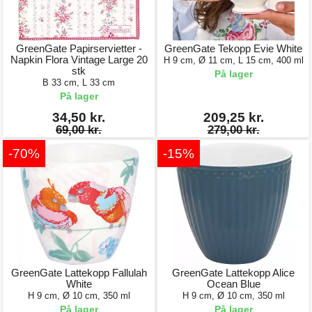
GreenGate Papirservietter -
GreenGate Tekopp Evie White
Napkin Flora Vintage Large 20
H 9 cm, Ø 11 cm, L 15 cm, 400 ml
stk
På lager
B 33 cm, L 33 cm
På lager
34,50 kr.
209,25 kr.
69,00 kr.
279,00 kr.
-70%
-15%
GreenGate Lattekopp Fallulah
GreenGate Lattekopp Alice
White
Ocean Blue
H 9 cm, Ø 10 cm, 350 ml
H 9 cm, Ø 10 cm, 350 ml
På lager
På lager