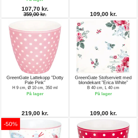
107,70 kr.
109,00 kr.
359,00 kr.
GreenGate Lattekopp "Dotty
GreenGate Stofserviett med
Pale Pink"
blondekant "Erica White"
H 9 cm, Ø 10 cm, 350 ml
B 40 cm, L 40 cm
På lager
På lager
219,00 kr.
109,00 kr.
-50%