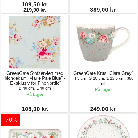
109,50 kr.
389,00 kr.
219,00 kr.
GreenGate Stofserviett med
GreenGate Krus "Clara Grey"
blondekant "Marie Pale Blue" -
H 9 cm, Ø 10 cm, L 13,5 cm, 350
"Eksklusiv for FineNordic"
ml
B 40 cm, L 40 cm
På lager
På lager
109,00 kr.
249,00 kr.
-70%