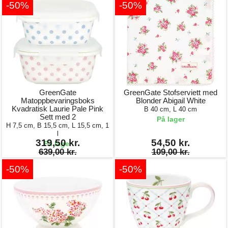
-50%
-50%
GreenGate
GreenGate Stofserviett med
Matoppbevaringsboks
Blonder Abigail White
Kvadratisk Laurie Pale Pink
B 40 cm, L 40 cm
Sett med 2
På lager
H 7,5 cm, B 15,5 cm, L 15,5 cm, 1
l
319,50 kr.
54,50 kr.
På lager
639,00 kr.
109,00 kr.
-50%
-50%