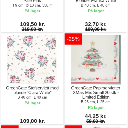
Pale Pink
Blonder Franka White
H 9 cm, Ø 10 cm, 350 ml
B 40 cm, L 40 cm
På lager
På lager
109,50 kr.
32,70 kr.
219,00 kr.
109,00 kr.
-25%
GreenGate Stofserviett med
GreenGate Papirservietter
blonde "Clara White"
XMas Mix Small 20 stk -
Limited Edition
B 40 cm, L 40 cm
B 25 cm, L 25 cm
På lager
På lager
44,25 kr.
109,00 kr.
59,00 kr.