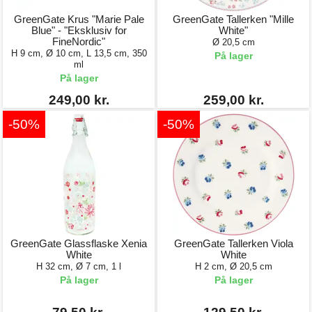
GreenGate Krus "Marie Pale
GreenGate Tallerken "Mille
Blue" - "Eksklusiv for
White"
FineNordic"
Ø 20,5 cm
H 9 cm, Ø 10 cm, L 13,5 cm, 350
På lager
ml
På lager
249,00 kr.
259,00 kr.
-50%
-50%
GreenGate Glassflaske Xenia
GreenGate Tallerken Viola
White
White
H 32 cm, Ø 7 cm, 1 l
H 2 cm, Ø 20,5 cm
På lager
På lager