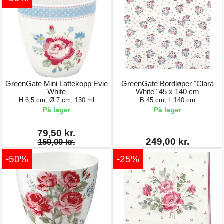
GreenGate Mini Lattekopp Evie
GreenGate Bordløper "Clara
White
White" 45 x 140 cm
H 6,5 cm, Ø 7 cm, 130 ml
B 45 cm, L 140 cm
På lager
På lager
79,50 kr.
249,00 kr.
159,00 kr.
-50%
-25%