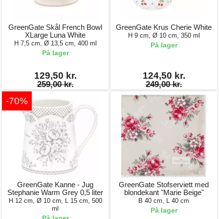
GreenGate Skål French Bowl
GreenGate Krus Cherie White
XLarge Luna White
H 9 cm, Ø 10 cm, 350 ml
H 7,5 cm, Ø 13,5 cm, 400 ml
På lager
På lager
129,50 kr.
124,50 kr.
259,00 kr.
249,00 kr.
-70%
GreenGate Kanne - Jug
GreenGate Stofserviett med
Stephanie Warm Grey 0,5 liter
blondekant "Marie Beige"
H 12 cm, Ø 10 cm, L 15 cm, 500
B 40 cm, L 40 cm
ml
På lager
På lager