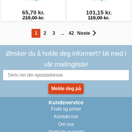
65,70 kr.
101,15 kr.
219,00 kr.
119,00 kr.
1
2
3
...
42
Neste
Ønsker du å holde deg informert? bli med i
vår mailingliste!
Melde deg på
Kundeservice
Frakt og priser
Kontakt oss
Om oss
Nettside-oversikt