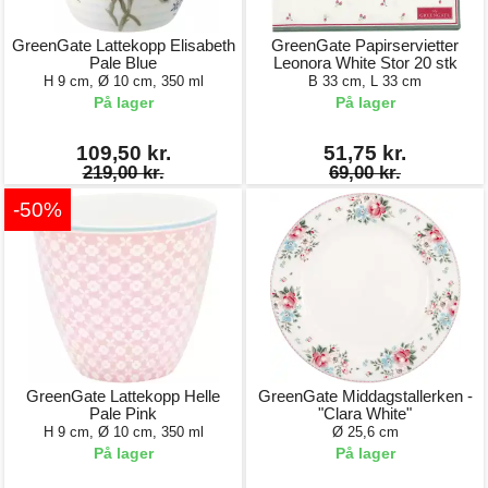
GreenGate Lattekopp Elisabeth
GreenGate Papirservietter
Pale Blue
Leonora White Stor 20 stk
H 9 cm, Ø 10 cm, 350 ml
B 33 cm, L 33 cm
På lager
På lager
109,50 kr.
51,75 kr.
219,00 kr.
69,00 kr.
-50%
GreenGate Lattekopp Helle
GreenGate Middagstallerken -
Pale Pink
"Clara White"
H 9 cm, Ø 10 cm, 350 ml
Ø 25,6 cm
På lager
På lager