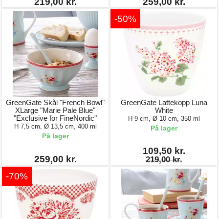
219,00 kr.
259,00 kr.
-50%
GreenGate Skål "French Bowl"
GreenGate Lattekopp Luna
XLarge "Marie Pale Blue"
White
"Exclusive for FineNordic"
H 9 cm, Ø 10 cm, 350 ml
H 7,5 cm, Ø 13,5 cm, 400 ml
På lager
På lager
109,50 kr.
259,00 kr.
219,00 kr.
-70%