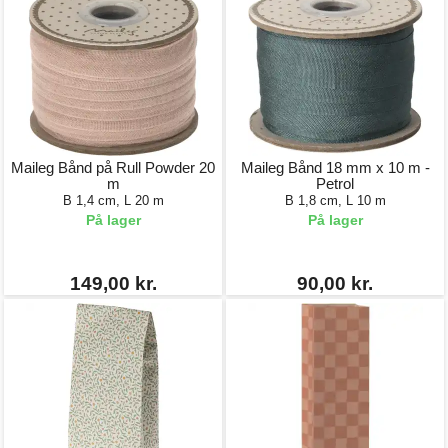
Maileg Bånd på Rull Powder 20
Maileg Bånd 18 mm x 10 m -
m
Petrol
B 1,4 cm, L 20 m
B 1,8 cm, L 10 m
På lager
På lager
149,00 kr.
90,00 kr.