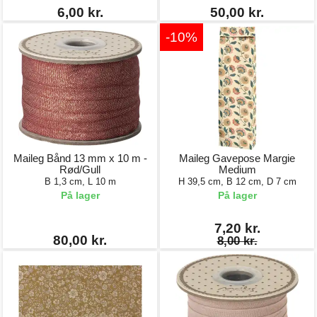
6,00 kr.
50,00 kr.
-10%
Maileg Bånd 13 mm x 10 m -
Maileg Gavepose Margie
Rød/Gull
Medium
B 1,3 cm, L 10 m
H 39,5 cm, B 12 cm, D 7 cm
På lager
På lager
7,20 kr.
80,00 kr.
8,00 kr.