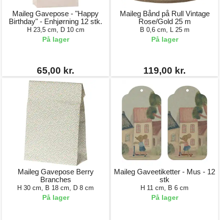
Maileg Gavepose - "Happy
Maileg Bånd på Rull Vintage
Birthday" - Enhjørning 12 stk.
Rose/Gold 25 m
H 23,5 cm, D 10 cm
B 0,6 cm, L 25 m
På lager
På lager
65,00 kr.
119,00 kr.
Maileg Gavepose Berry
Maileg Gaveetiketter - Mus - 12
Branches
stk
H 30 cm, B 18 cm, D 8 cm
H 11 cm, B 6 cm
På lager
På lager