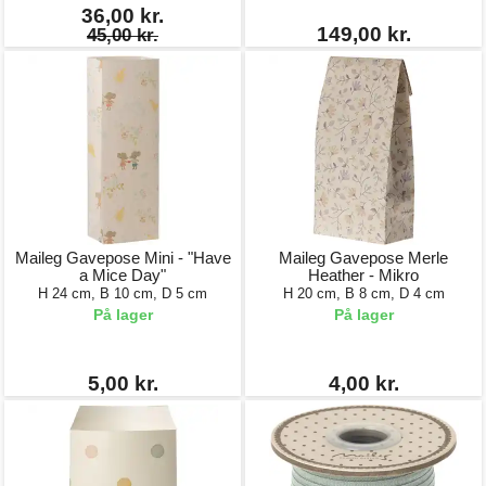
36,00 kr.
149,00 kr.
45,00 kr.
Maileg Gavepose Mini - "Have
Maileg Gavepose Merle
a Mice Day"
Heather - Mikro
H 24 cm, B 10 cm, D 5 cm
H 20 cm, B 8 cm, D 4 cm
På lager
På lager
5,00 kr.
4,00 kr.