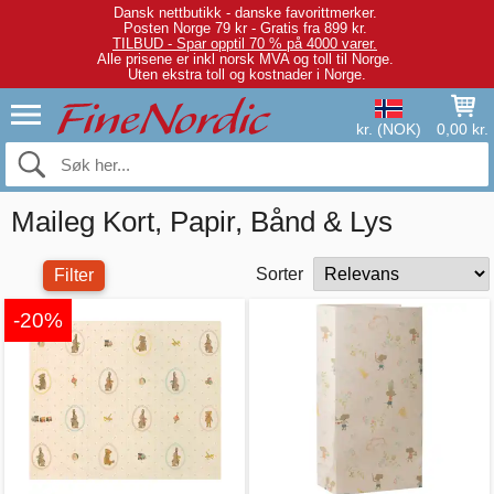
Dansk nettbutikk - danske favorittmerker.
Posten Norge 79 kr - Gratis fra 899 kr.
TILBUD - Spar opptil 70 % på 4000 varer.
Alle prisene er inkl norsk MVA og toll til Norge.
Uten ekstra toll og kostnader i Norge.
kr. (NOK)
0,00 kr.
Maileg Kort, Papir, Bånd & Lys
Sorter
Filter
-20%