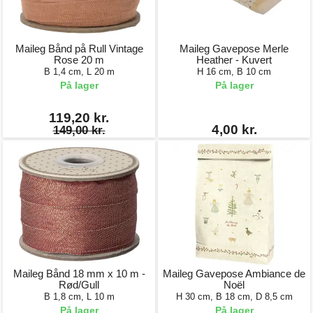
Maileg Bånd på Rull Vintage
Maileg Gavepose Merle
Rose 20 m
Heather - Kuvert
B 1,4 cm, L 20 m
H 16 cm, B 10 cm
På lager
På lager
119,20 kr.
4,00 kr.
149,00 kr.
Maileg Bånd 18 mm x 10 m -
Maileg Gavepose Ambiance de
Rød/Gull
Noël
B 1,8 cm, L 10 m
H 30 cm, B 18 cm, D 8,5 cm
På lager
På lager