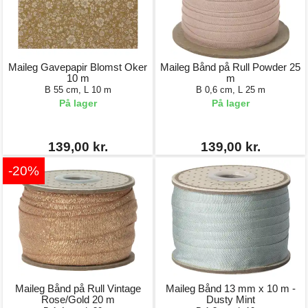
Maileg Gavepapir Blomst Oker
Maileg Bånd på Rull Powder 25
10 m
m
B 55 cm, L 10 m
B 0,6 cm, L 25 m
På lager
På lager
139,00 kr.
139,00 kr.
-20%
Maileg Bånd på Rull Vintage
Maileg Bånd 13 mm x 10 m -
Rose/Gold 20 m
Dusty Mint