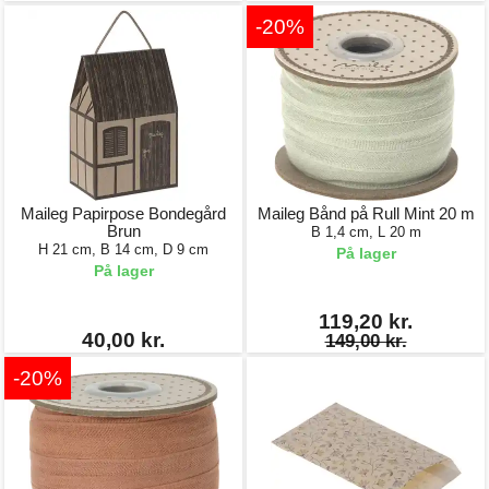
-20%
Maileg Papirpose Bondegård
Maileg Bånd på Rull Mint 20 m
Brun
B 1,4 cm, L 20 m
H 21 cm, B 14 cm, D 9 cm
På lager
På lager
119,20 kr.
40,00 kr.
149,00 kr.
-20%