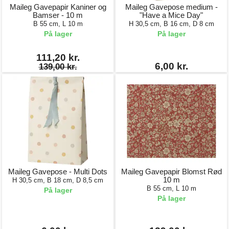
Maileg Gavepapir Kaniner og
Maileg Gavepose medium -
Bamser - 10 m
"Have a Mice Day"
B 55 cm, L 10 m
H 30,5 cm, B 16 cm, D 8 cm
På lager
På lager
111,20 kr.
6,00 kr.
139,00 kr.
Maileg Gavepose - Multi Dots
Maileg Gavepapir Blomst Rød
10 m
H 30,5 cm, B 18 cm, D 8,5 cm
B 55 cm, L 10 m
På lager
På lager