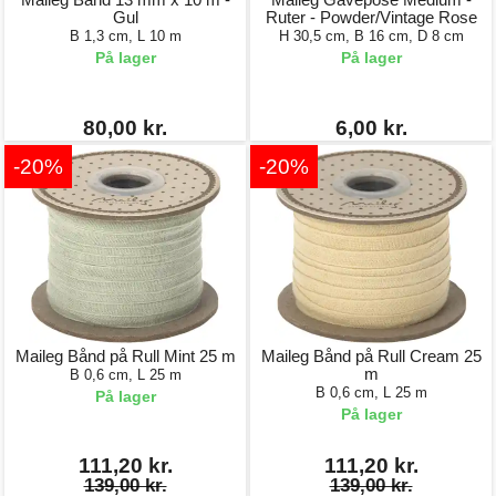
Gul
Ruter - Powder/Vintage Rose
B 1,3 cm, L 10 m
H 30,5 cm, B 16 cm, D 8 cm
På lager
På lager
80,00 kr.
6,00 kr.
-20%
-20%
Maileg Bånd på Rull Mint 25 m
Maileg Bånd på Rull Cream 25
m
B 0,6 cm, L 25 m
B 0,6 cm, L 25 m
På lager
På lager
111,20 kr.
111,20 kr.
139,00 kr.
139,00 kr.