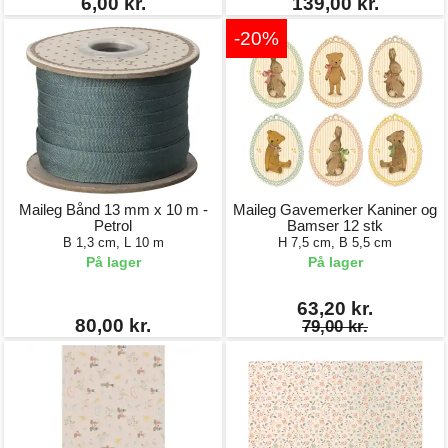
6,00 kr.
139,00 kr.
-20%
Maileg Bånd 13 mm x 10 m -
Maileg Gavemerker Kaniner og
Petrol
Bamser 12 stk
B 1,3 cm, L 10 m
H 7,5 cm, B 5,5 cm
På lager
På lager
63,20 kr.
80,00 kr.
79,00 kr.