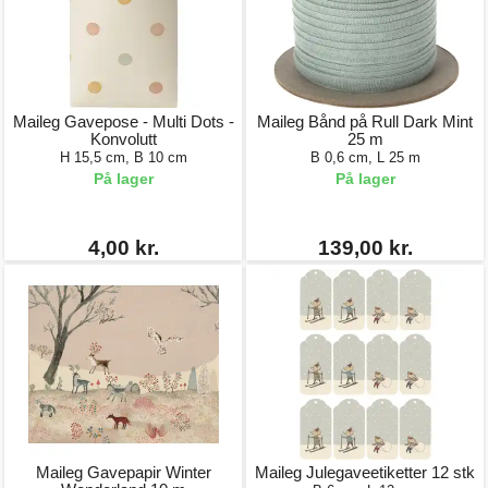
Maileg Gavepose - Multi Dots -
Maileg Bånd på Rull Dark Mint
Konvolutt
25 m
H 15,5 cm, B 10 cm
B 0,6 cm, L 25 m
På lager
På lager
4,00 kr.
139,00 kr.
Maileg Gavepapir Winter
Maileg Julegaveetiketter 12 stk