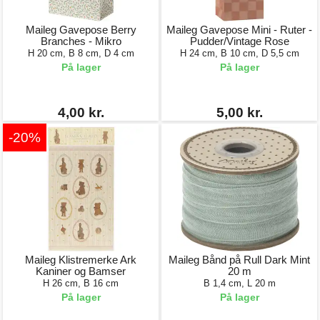
Maileg Gavepose Berry
Maileg Gavepose Mini - Ruter -
Branches - Mikro
Pudder/Vintage Rose
H 20 cm, B 8 cm, D 4 cm
H 24 cm, B 10 cm, D 5,5 cm
På lager
På lager
4,00 kr.
5,00 kr.
-20%
Maileg Klistremerke Ark
Maileg Bånd på Rull Dark Mint
Kaniner og Bamser
20 m
H 26 cm, B 16 cm
B 1,4 cm, L 20 m
På lager
På lager