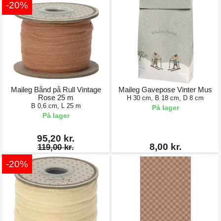
-20%
Maileg Bånd på Rull Vintage
Maileg Gavepose Vinter Mus
Rose 25 m
H 30 cm, B 18 cm, D 8 cm
B 0,6 cm, L 25 m
På lager
På lager
95,20 kr.
8,00 kr.
119,00 kr.
-20%