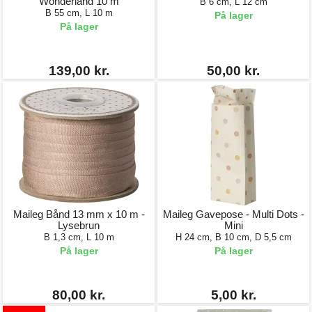
Wonderland 10 m
B 6 cm, L 12 cm
B 55 cm, L 10 m
På lager
På lager
139,00 kr.
50,00 kr.
Maileg Bånd 13 mm x 10 m -
Maileg Gavepose - Multi Dots -
Lysebrun
Mini
B 1,3 cm, L 10 m
H 24 cm, B 10 cm, D 5,5 cm
På lager
På lager
80,00 kr.
5,00 kr.