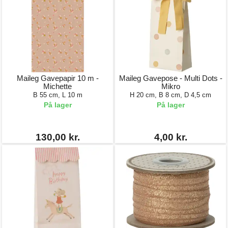
Maileg Gavepapir 10 m -
Maileg Gavepose - Multi Dots -
Michette
Mikro
B 55 cm, L 10 m
H 20 cm, B 8 cm, D 4,5 cm
På lager
På lager
130,00 kr.
4,00 kr.