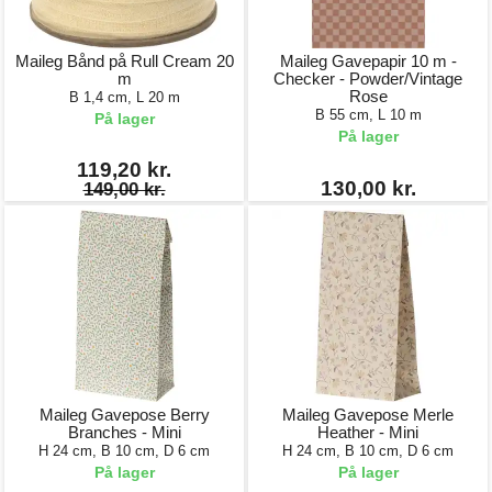
Maileg Bånd på Rull Cream 20
Maileg Gavepapir 10 m -
m
Checker - Powder/Vintage
Rose
B 1,4 cm, L 20 m
B 55 cm, L 10 m
På lager
På lager
119,20 kr.
130,00 kr.
149,00 kr.
Maileg Gavepose Berry
Maileg Gavepose Merle
Branches - Mini
Heather - Mini
H 24 cm, B 10 cm, D 6 cm
H 24 cm, B 10 cm, D 6 cm
På lager
På lager