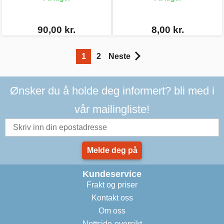
90,00 kr.
8,00 kr.
1
2
Neste
Ønsker du å holde deg informert? bli med i
vår mailingliste!
Melde deg på
Kundeservice
Frakt og priser
Kontakt oss
Om oss
Nettside-oversikt