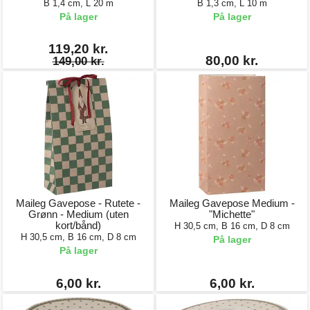
B 1,4 cm, L 20 m
B 1,3 cm, L 10 m
På lager
På lager
119,20 kr.
80,00 kr.
149,00 kr.
Maileg Gavepose - Rutete -
Maileg Gavepose Medium -
Grønn - Medium (uten
"Michette"
kort/bånd)
H 30,5 cm, B 16 cm, D 8 cm
H 30,5 cm, B 16 cm, D 8 cm
På lager
På lager
6,00 kr.
6,00 kr.