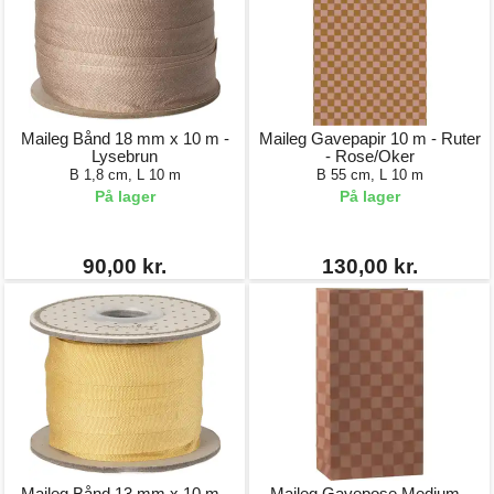
Maileg Bånd 18 mm x 10 m -
Maileg Gavepapir 10 m - Ruter
Lysebrun
- Rose/Oker
B 1,8 cm, L 10 m
B 55 cm, L 10 m
På lager
På lager
90,00 kr.
130,00 kr.
Maileg Bånd 13 mm x 10 m -
Maileg Gavepose Medium -