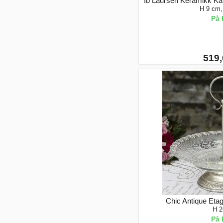
Ib Laursen Keramikk Kak
H 9 cm,
På 
519,
Chic Antique Etag
H 2
På 