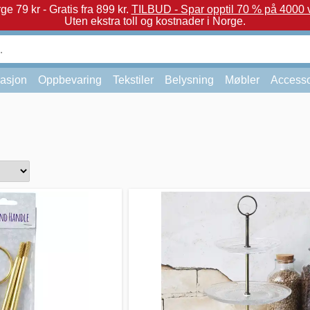
e 79 kr - Gratis fra 899 kr.
TILBUD - Spar opptil 70 % på 4000 v
Uten ekstra toll og kostnader i Norge.
asjon
Oppbevaring
Tekstiler
Belysning
Møbler
Accesso