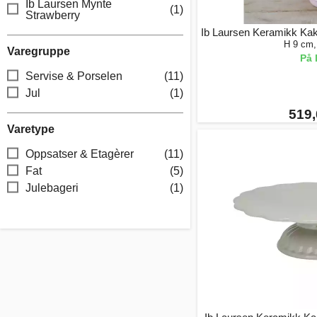
Ib Laursen Mynte
(1)
Strawberry
Ib Laursen Keramikk Kake
H 9 cm,
Varegruppe
På 
Servise & Porselen
(11)
Jul
(1)
519,
Varetype
Oppsatser & Etagèrer
(11)
Fat
(5)
Julebageri
(1)