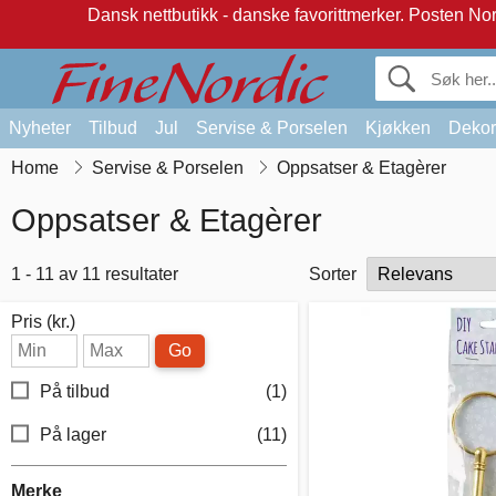
Dansk nettbutikk - danske favorittmerker.
Posten Norg
Nyheter
Tilbud
Jul
Servise & Porselen
Kjøkken
Dekor
Home
Servise & Porselen
Oppsatser & Etagèrer
Oppsatser & Etagèrer
1 - 11 av 11 resultater
Sorter
Pris (kr.)
Go
På tilbud
(1)
På lager
(11)
Merke