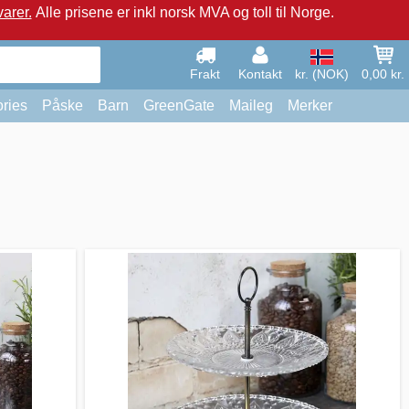
arer.
Alle prisene er inkl norsk MVA og toll til Norge.
Frakt
Kontakt
kr. (NOK)
0,00 kr.
ries
Påske
Barn
GreenGate
Maileg
Merker