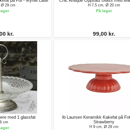
efat på Fot - Mynte Latte
Chic Antique Oppsats Glass med Møn
 Ø 29 cm
H 7,5 cm, Ø 20 cm
lager
På lager
00 kr.
99,00 kr.
ere med 1 glassfat
Ib Laursen Keramikk Kakefat på Fot
Strawberry
6 cm
H 9 cm, Ø 29 cm
lager