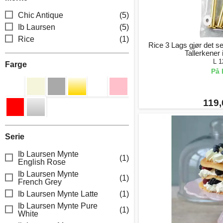
Chic Antique
(5)
Ib Laursen
(5)
Rice
(1)
Rice 3 Lags gjør det se
Tallerkener 
L 1
Farge
På 
119,
Serie
Ib Laursen Mynte
(1)
English Rose
Ib Laursen Mynte
(1)
French Grey
Ib Laursen Mynte Latte
(1)
Ib Laursen Mynte Pure
(1)
White