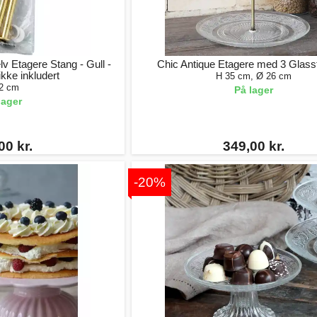
lv Etagere Stang - Gull -
Chic Antique Etagere med 3 Glassf
ikke inkludert
H 35 cm, Ø 26 cm
2 cm
På lager
lager
00 kr.
349,00 kr.
-20%