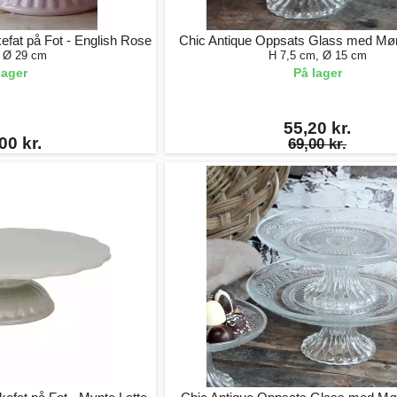
fat på Fot - English Rose
Chic Antique Oppsats Glass med Møn
 Ø 29 cm
H 7,5 cm, Ø 15 cm
lager
På lager
55,20 kr.
00 kr.
69,00 kr.