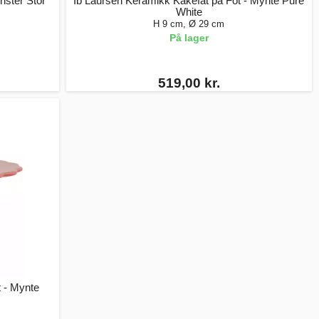
ster Stor
Ib Laursen Keramikk Kakefat på Fot - Mynte Pure
White
H 9 cm, Ø 29 cm
På lager
519,00 kr.
 - Mynte