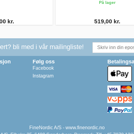
På lager
00 kr.
519,00 kr.
t? bli med i vår mailingliste!
asjon
Følg oss
Betalingsa
Facebook
Instagram
FineNordic A/S - www.finenordic.no