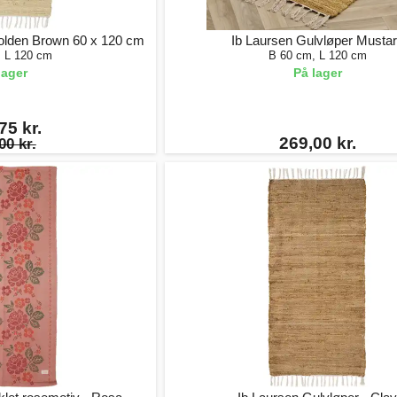
olden Brown 60 x 120 cm
Ib Laursen Gulvløper Musta
, L 120 cm
B 60 cm, L 120 cm
lager
På lager
75 kr.
269,00 kr.
00 kr.