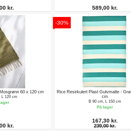
00 kr.
589,00 kr.
-30%
 Mosgrønn 60 x 120 cm
Rice Resirkulert Plast Gulvmatte - Gr
cm
, L 120 cm
B 90 cm, L 150 cm
lager
På lager
167,30 kr.
00 kr.
239,00 kr.