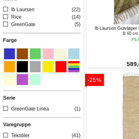
Ib Laursen
(22)
Rice
(14)
GreenGate
(5)
Ib Laursen Gulvløper
B 60 cm
På 
Farge
589,
-25%
Serie
GreenGate Linea
(1)
Varegruppe
Tekstiler
(41)