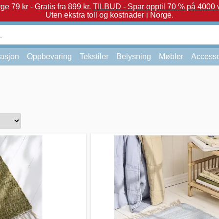
e 79 kr - Gratis fra 899 kr.
TILBUD - Spar opptil 70 % på 4000 v
Uten ekstra toll og kostnader i Norge.
asjon
Oppbevaring
Tekstiler
Belysning
Møbler
Accesso