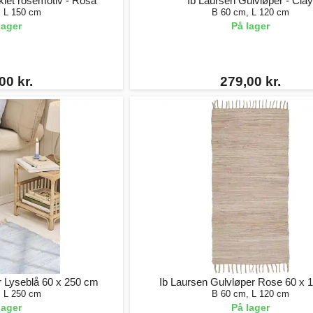
klet rosemotiv - Rosa
Ib Laursen Gulvløper - Cla
, L 150 cm
B 60 cm, L 120 cm
lager
På lager
00 kr.
279,00 kr.
r Lyseblå 60 x 250 cm
Ib Laursen Gulvløper Rose 60 x 
, L 250 cm
B 60 cm, L 120 cm
lager
På lager