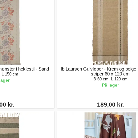
nster i heklestil - Sand
Ib Laursen Gulvløper - Krem og beige
striper 60 x 120 cm
, L 150 cm
B 60 cm, L 120 cm
lager
På lager
00 kr.
189,00 kr.