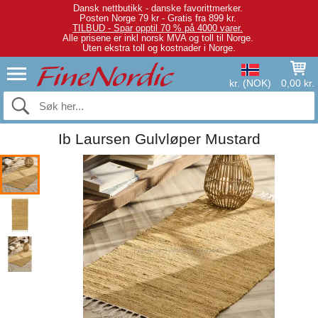
Dansk nettbutikk - danske favorittmerker.
Posten Norge 79 kr - Gratis fra 899 kr.
TILBUD - Spar opptil 70 % på 4000 varer.
Alle prisene er inkl norsk MVA og toll til Norge.
Uten ekstra toll og kostnader i Norge.
kr. (NOK)
0,00 kr.
Ib Laursen Gulvløper Mustard