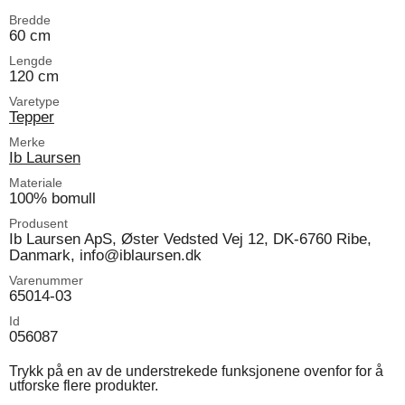
Bredde
60 cm
Lengde
120 cm
Varetype
Tepper
Merke
Ib Laursen
Materiale
100% bomull
Produsent
Ib Laursen ApS, Øster Vedsted Vej 12, DK-6760 Ribe,
Danmark, info@iblaursen.dk
Varenummer
65014-03
Id
056087
Trykk på en av de understrekede funksjonene ovenfor for å
utforske flere produkter.