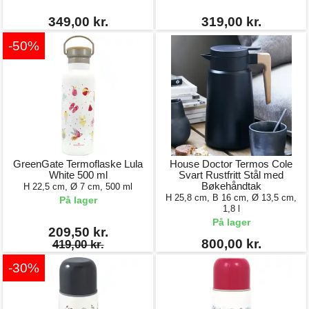
349,00 kr.
319,00 kr.
-50%
GreenGate Termoflaske Lula
House Doctor Termos Cole
White 500 ml
Svart Rustfritt Stål med
Bøkehåndtak
H 22,5 cm, Ø 7 cm, 500 ml
H 25,8 cm, B 16 cm, Ø 13,5 cm,
På lager
1,8 l
På lager
209,50 kr.
800,00 kr.
419,00 kr.
-30%