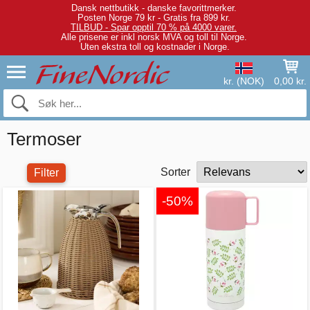
Dansk nettbutikk - danske favorittmerker.
Posten Norge 79 kr - Gratis fra 899 kr.
TILBUD - Spar opptil 70 % på 4000 varer.
Alle prisene er inkl norsk MVA og toll til Norge.
Uten ekstra toll og kostnader i Norge.
kr. (NOK)
0,00 kr.
Termoser
Sorter
Filter
-50%