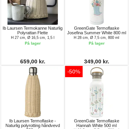
Ib Laursen Termokanne Naturlig
GreenGate Termoflaske
Polyrattan Flette
Josefina Summer White 800 ml
H 27 cm, Ø 16,5 cm, 1,5 l
H 28 cm, Ø 7,5 cm, 800 ml
På lager
På lager
659,00 kr.
349,00 kr.
-50%
Ib Laursen Termoflaske -
GreenGate Termoflaske
Naturlig polyrotting håndvevd
Hannah White 500 ml