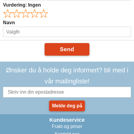
Vurdering:
Ingen
Navn
Send
Ønsker du å holde deg informert? bli med i
vår mailingliste!
Melde deg på
Kundeservice
Frakt og priser