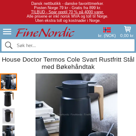
Dansk nettbutikk - danske favorittmerker.
Posten Norge 79 kr - Gratis fra 899 kr.
TILBUD - Spar opptil 70 % på 4000 varer.
Alle prisene er inkl norsk MVA og toll til Norge.
Uten ekstra toll og kostnader i Norge.
kr. (NOK)
0,00 kr.
House Doctor Termos Cole Svart Rustfritt Stål
med Bøkehåndtak