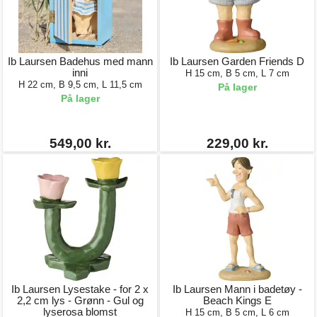
Ib Laursen Badehus med mann
Ib Laursen Garden Friends D
inni
H 15 cm, B 5 cm, L 7 cm
H 22 cm, B 9,5 cm, L 11,5 cm
På lager
På lager
549,00 kr.
229,00 kr.
Ib Laursen Lysestake - for 2 x
Ib Laursen Mann i badetøy -
2,2 cm lys - Grønn - Gul og
Beach Kings E
lyserosa blomst
H 15 cm, B 5 cm, L 6 cm