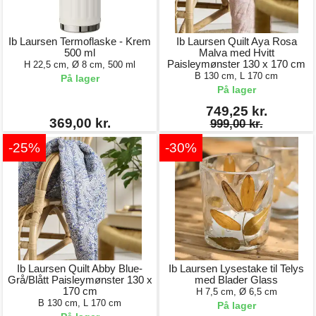
Ib Laursen Termoflaske - Krem
Ib Laursen Quilt Aya Rosa
500 ml
Malva med Hvitt
Paisleymønster 130 x 170 cm
H 22,5 cm, Ø 8 cm, 500 ml
B 130 cm, L 170 cm
På lager
På lager
749,25 kr.
369,00 kr.
999,00 kr.
-25%
-30%
Ib Laursen Quilt Abby Blue-
Ib Laursen Lysestake til Telys
Grå/Blått Paisleymønster 130 x
med Blader Glass
170 cm
H 7,5 cm, Ø 6,5 cm
B 130 cm, L 170 cm
På lager