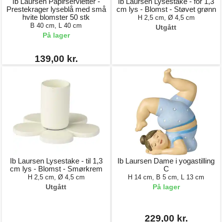
Ib Laursen Papirservietter -
Ib Laursen Lysestake - for 1,3
Prestekrager lyseblå med små
cm lys - Blomst - Støvet grønn
hvite blomster 50 stk
H 2,5 cm, Ø 4,5 cm
B 40 cm, L 40 cm
Utgått
På lager
139,00 kr.
Ib Laursen Lysestake - til 1,3
Ib Laursen Dame i yogastilling
cm lys - Blomst - Smørkrem
C
H 2,5 cm, Ø 4,5 cm
H 14 cm, B 5 cm, L 13 cm
Utgått
På lager
229,00 kr.