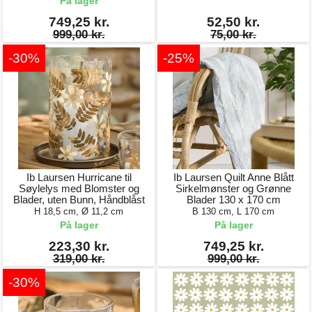
På lager
749,25 kr.
52,50 kr.
999,00 kr.
75,00 kr.
-30%
-25%
Ib Laursen Hurricane til
Ib Laursen Quilt Anne Blått
Søylelys med Blomster og
Sirkelmønster og Grønne
Blader, uten Bunn, Håndblåst
Blader 130 x 170 cm
H 18,5 cm, Ø 11,2 cm
B 130 cm, L 170 cm
På lager
På lager
223,30 kr.
749,25 kr.
319,00 kr.
999,00 kr.
-30%