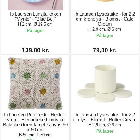
Ib Laursen Lunsjtallerken
Ib Laursen Lysestake - for 2,2
"Mynte" - "Blue Bell"
cm kronelys - Blomst - Cafe
Cream
H 2 cm, Ø 19,5 cm
H 2,9 cm, Ø 6 cm
På lager
På lager
139,00 kr.
79,00 kr.
Ib Laursen Putetrekk - Heklet -
Ib Laursen Lysestake - for 2,2
Krem - Flerfargede blomster,
cm lys - Blomst - Butter Cream
Bakside i kremfarget kanvas 50
H 2,9 cm, Ø 6 cm
x 50 cm
På lager
B 50 cm, L 50 cm