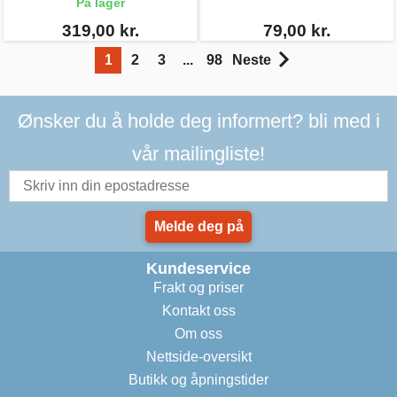
På lager
319,00 kr.
79,00 kr.
1
2
3
...
98
Neste
Ønsker du å holde deg informert? bli med i
vår mailingliste!
Melde deg på
Kundeservice
Frakt og priser
Kontakt oss
Om oss
Nettside-oversikt
Butikk og åpningstider