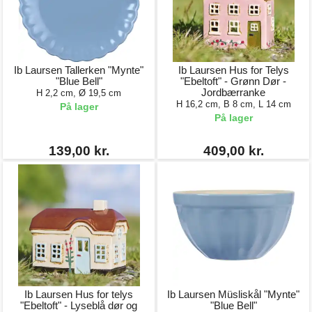
Ib Laursen Tallerken "Mynte"
Ib Laursen Hus for Telys
"Blue Bell"
"Ebeltoft" - Grønn Dør -
Jordbærranke
H 2,2 cm, Ø 19,5 cm
H 16,2 cm, B 8 cm, L 14 cm
På lager
På lager
139,00 kr.
409,00 kr.
Ib Laursen Hus for telys
Ib Laursen Müsliskål "Mynte"
"Ebeltoft" - Lyseblå dør og
"Blue Bell"