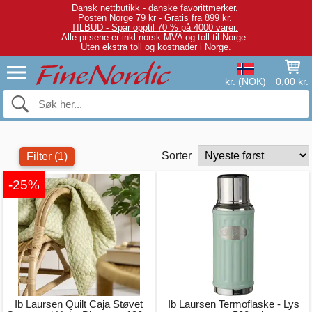
Dansk nettbutikk - danske favorittmerker.
Posten Norge 79 kr - Gratis fra 899 kr.
TILBUD - Spar opptil 70 % på 4000 varer.
Alle prisene er inkl norsk MVA og toll til Norge.
Uten ekstra toll og kostnader i Norge.
kr. (NOK)
0,00 kr.
Sorter
Filter
(1)
-25%
Ib Laursen Quilt Caja Støvet
Ib Laursen Termoflaske - Lys