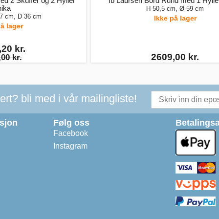
d 2 Skuffer og 2 Hyller
Ib Laursen Bord Rund med 1 Hylle
ika
H 50,5 cm, Ø 59 cm
27 cm, D 36 cm
Ikke på lager
å lager
20 kr.
2609,00 kr.
00 kr.
t? bli med i vår mailingliste!
asjon
Følg oss
Betalingsa
Facebook
Instagram