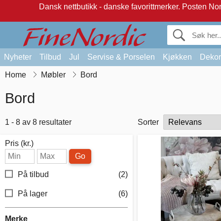
Dansk nettbutikk - danske favorittmerker.
Posten Norg
Nyheter
Tilbud
Jul
Servise & Porselen
Kjøkken
Dekor
Home
Møbler
Bord
Bord
1 - 8 av 8 resultater
Sorter
Pris (kr.)
Go
På tilbud
(2)
På lager
(6)
Merke