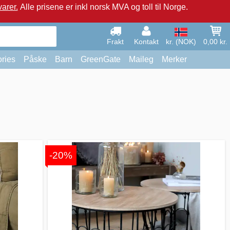
arer.
Alle prisene er inkl norsk MVA og toll til Norge.
Frakt
Kontakt
kr. (NOK)
0,00 kr.
ries
Påske
Barn
GreenGate
Maileg
Merker
-20%