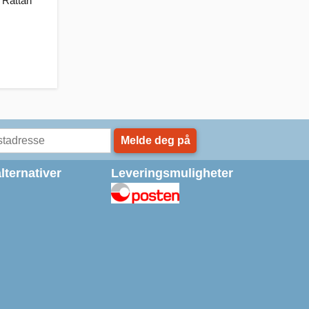
 Rattan
Melde deg på
lternativer
Leveringsmuligheter