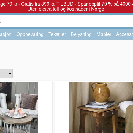
e 79 kr - Gratis fra 899 kr.
TILBUD - Spar opptil 70 % på 4000 v
Uten ekstra toll og kostnader i Norge.
asjon
Oppbevaring
Tekstiler
Belysning
Møbler
Accesso