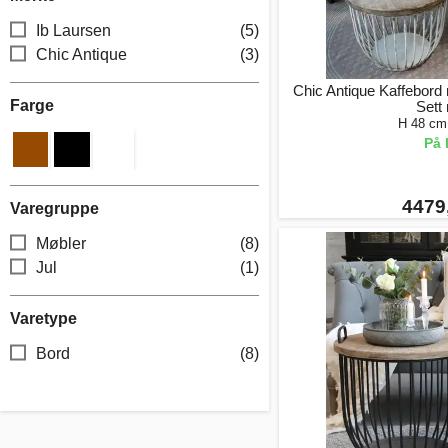
Ib Laursen
(5)
Chic Antique
(3)
Chic Antique Kaffebord 
Farge
Sett
H 48 cm
På 
4479,
Varegruppe
Møbler
(8)
Jul
(1)
Varetype
Bord
(8)