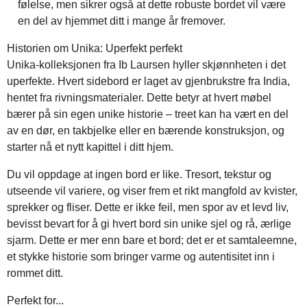
følelse, men sikrer også at dette robuste bordet vil være
en del av hjemmet ditt i mange år fremover.
Historien om Unika: Uperfekt perfekt
Unika-kolleksjonen fra Ib Laursen hyller skjønnheten i det
uperfekte. Hvert sidebord er laget av gjenbrukstre fra India,
hentet fra rivningsmaterialer. Dette betyr at hvert møbel
bærer på sin egen unike historie – treet kan ha vært en del
av en dør, en takbjelke eller en bærende konstruksjon, og
starter nå et nytt kapittel i ditt hjem.
Du vil oppdage at ingen bord er like. Tresort, tekstur og
utseende vil variere, og viser frem et rikt mangfold av kvister,
sprekker og fliser. Dette er ikke feil, men spor av et levd liv,
bevisst bevart for å gi hvert bord sin unike sjel og rå, ærlige
sjarm. Dette er mer enn bare et bord; det er et samtaleemne,
et stykke historie som bringer varme og autentisitet inn i
rommet ditt.
Perfekt for...