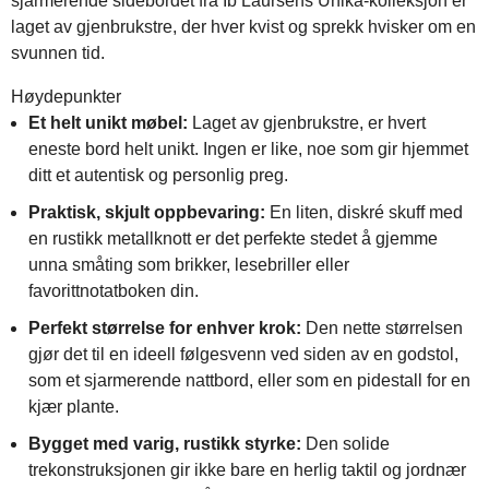
sjarmerende sidebordet fra Ib Laursens Unika-kolleksjon er
laget av gjenbrukstre, der hver kvist og sprekk hvisker om en
svunnen tid.
Høydepunkter
Et helt unikt møbel:
Laget av gjenbrukstre, er hvert
eneste bord helt unikt. Ingen er like, noe som gir hjemmet
ditt et autentisk og personlig preg.
Praktisk, skjult oppbevaring:
En liten, diskré skuff med
en rustikk metallknott er det perfekte stedet å gjemme
unna småting som brikker, lesebriller eller
favorittnotatboken din.
Perfekt størrelse for enhver krok:
Den nette størrelsen
gjør det til en ideell følgesvenn ved siden av en godstol,
som et sjarmerende nattbord, eller som en pidestall for en
kjær plante.
Bygget med varig, rustikk styrke:
Den solide
trekonstruksjonen gir ikke bare en herlig taktil og jordnær