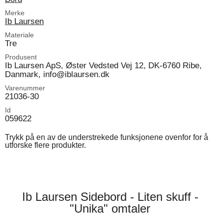
Merke
Ib Laursen
Materiale
Tre
Produsent
Ib Laursen ApS, Øster Vedsted Vej 12, DK-6760 Ribe,
Danmark, info@iblaursen.dk
Varenummer
21036-30
Id
059622
Trykk på en av de understrekede funksjonene ovenfor for å
utforske flere produkter.
Ib Laursen Sidebord - Liten skuff -
"Unika" omtaler