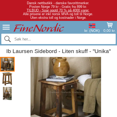
Dansk nettbutikk - danske favorittmerker.
Posten Norge 79 kr - Gratis fra 899 kr.
TILBUD - Spar opptil 70 % på 4000 varer.
Alle prisene er inkl norsk MVA og toll til Norge.
Uten ekstra toll og kostnader i Norge.
kr. (NOK)
0,00 kr.
Ib Laursen Sidebord - Liten skuff - "Unika"