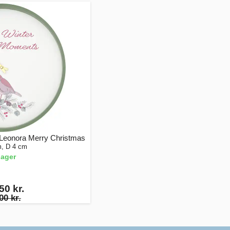
Leonora Merry Christmas
, D 4 cm
lager
50 kr.
00 kr.