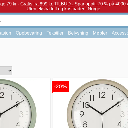
e 79 kr - Gratis fra 899 kr.
TILBUD - Spar opptil 70 % på 4000 v
Uten ekstra toll og kostnader i Norge.
asjon
Oppbevaring
Tekstiler
Belysning
Møbler
Accesso
-20%