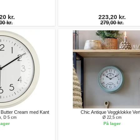
20 kr.
223,20 kr.
00 kr.
279,00 kr.
 Butter Cream med Kant
Chic Antique Veggklokke Ver
, D 5 cm
Ø 22,5 cm
lager
På lager