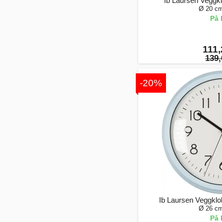
Ib Laursen Veggk
Ø 20 cm
På 
111,
139,
-20%
Ib Laursen Veggklo
Ø 26 cm
På 