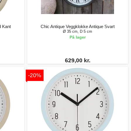
d Kant
Chic Antique Veggklokke Antique Svart
Ø 35 cm, D 5 cm
På lager
629,00 kr.
-20%