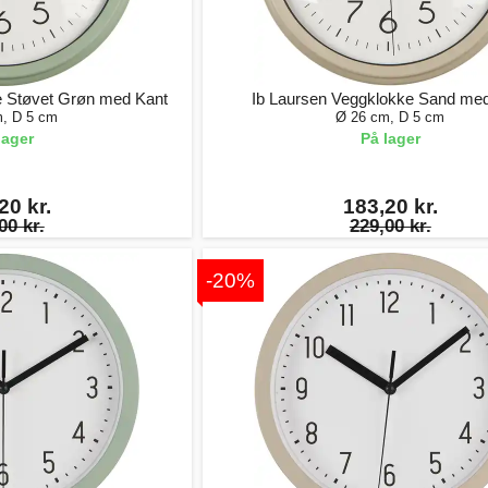
e Støvet Grøn med Kant
Ib Laursen Veggklokke Sand me
, D 5 cm
Ø 26 cm, D 5 cm
lager
På lager
20 kr.
183,20 kr.
00 kr.
229,00 kr.
-20%