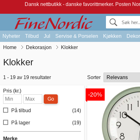
Dansk nettbutikk - danske favorittmerker.
Posten Norg
Nyheter
Tilbud
Jul
Servise & Porselen
Kjøkken
Dekor
Home
Dekorasjon
Klokker
Klokker
1 - 19 av 19 resultater
Sorter
Pris (kr.)
-20%
Go
På tilbud
(14)
På lager
(19)
Merke