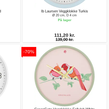
d
Ib Laursen Veggklokke Turkis
Ø 20 cm, D 4 cm
På lager
111,20 kr.
139,00 kr.
-70%