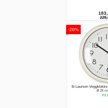
183,
229,
-20%
Ib Laursen Veggklokke
Ø 26 cm
På 