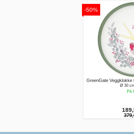
-50%
GreenGate Veggklokke 
Ø 30 cm
På 
189,
379,