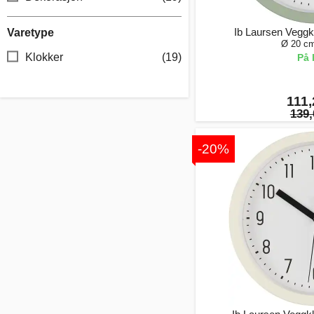
Ib Laursen Veggk
Varetype
Ø 20 cm
Klokker
(19)
På 
111,
139,
-20%