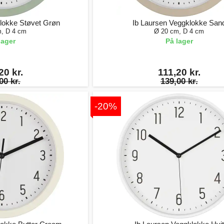
lokke Støvet Grøn
Ib Laursen Veggklokke San
, D 4 cm
Ø 20 cm, D 4 cm
lager
På lager
20 kr.
111,20 kr.
00 kr.
139,00 kr.
-20%