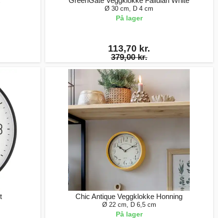
GreenGate Veggklokke Fallulah White
Ø 30 cm, D 4 cm
På lager
113,70 kr.
379,00 kr.
t
Chic Antique Veggklokke Honning
Ø 22 cm, D 6,5 cm
På lager