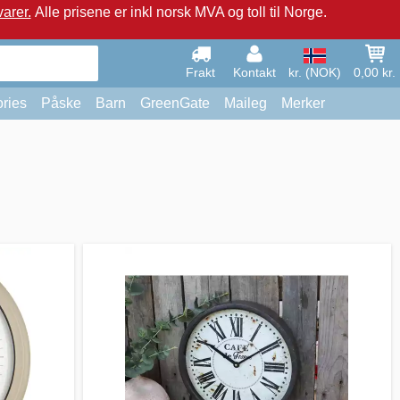
arer.
Alle prisene er inkl norsk MVA og toll til Norge.
Frakt
Kontakt
kr. (NOK)
0,00 kr.
ries
Påske
Barn
GreenGate
Maileg
Merker