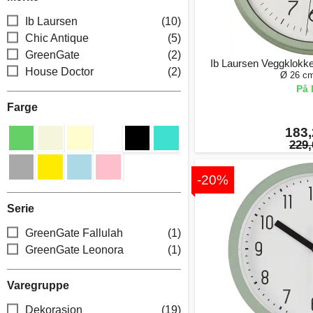
Ib Laursen
(10)
Chic Antique
(5)
GreenGate
(2)
Ib Laursen Veggklokk
House Doctor
(2)
Ø 26 cm
På 
Farge
183,
229,
-20%
Serie
GreenGate Fallulah
(1)
GreenGate Leonora
(1)
Varegruppe
Dekorasjon
(19)