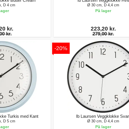
lokke Butter Cream
Ib Laursen Veggklokke Hvit
, D 4 cm
Ø 30 cm, D 4,4 cm
lager
På lager
20 kr.
223,20 kr.
00 kr.
279,00 kr.
-20%
kke Turkis med Kant
Ib Laursen Veggklokke Svar
, D 5 cm
Ø 30 cm, D 4,4 cm
lager
På lager