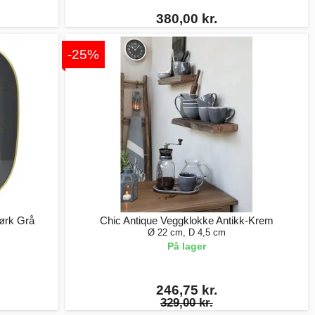
380,00 kr.
-25%
ørk Grå
Chic Antique Veggklokke Antikk-Krem
Ø 22 cm, D 4,5 cm
På lager
246,75 kr.
329,00 kr.