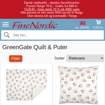
Dansk nettbutikk - danske favorittmerker.
Posten Norge 79 kr - Gratis fra 899 kr.
TILBUD - Spar opptil 70 % på 4000 varer.
Alle prisene er inkl norsk MVA og toll til Norge.
Uten ekstra toll og kostnader i Norge.
kr. (NOK)
0,00 kr.
GreenGate Quilt & Puter
Sorter
Filter