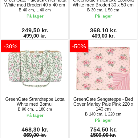
White med Broderi 40 x 40 cm
White med Broderi 30 x 50 cm
B 40 cm, L 40 cm
B 30 cm, L 50 cm
På lager
På lager
249,50 kr.
368,10 kr.
499,00 kr.
409,00 kr.
-30%
-50%
GreenGate Strandteppe Lotta
GreenGate Sengeteppe - Bed
White med Bomull
Cover Marley Pale Pink 220 x
140 cm
B 90 cm, L 180 cm
B 140 cm, L 220 cm
På lager
På lager
468,30 kr.
754,50 kr.
669,00 kr.
1509,00 kr.