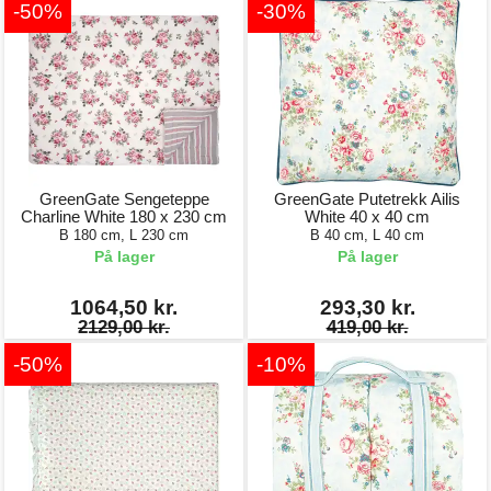
-50%
-30%
GreenGate Sengeteppe
GreenGate Putetrekk Ailis
Charline White 180 x 230 cm
White 40 x 40 cm
B 180 cm, L 230 cm
B 40 cm, L 40 cm
På lager
På lager
1064,50 kr.
293,30 kr.
2129,00 kr.
419,00 kr.
-50%
-10%