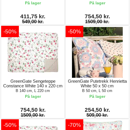
På lager
På lager
411,75 kr.
754,50 kr.
549,00 kr.
1509,00 kr.
-50%
-50%
GreenGate Sengeteppe
GreenGate Putetrekk Henrietta
Constance White 140 x 220 cm
White 50 x 50 cm
B 140 cm, L 220 cm
B 50 cm, L 50 cm
På lager
På lager
754,50 kr.
254,50 kr.
1509,00 kr.
509,00 kr.
-50%
-70%