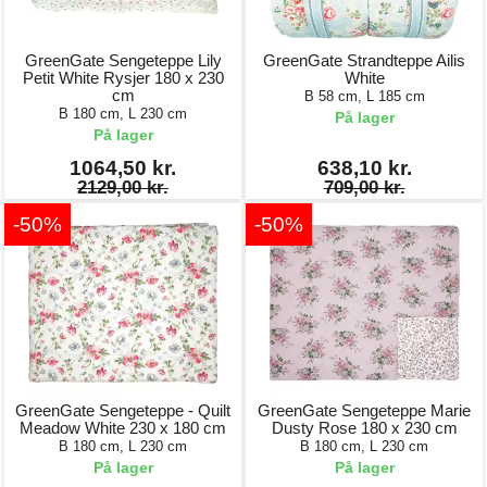
GreenGate Sengeteppe Lily
GreenGate Strandteppe Ailis
Petit White Rysjer 180 x 230
White
cm
B 58 cm, L 185 cm
B 180 cm, L 230 cm
På lager
På lager
1064,50 kr.
638,10 kr.
2129,00 kr.
709,00 kr.
-50%
-50%
GreenGate Sengeteppe - Quilt
GreenGate Sengeteppe Marie
Meadow White 230 x 180 cm
Dusty Rose 180 x 230 cm
B 180 cm, L 230 cm
B 180 cm, L 230 cm
På lager
På lager