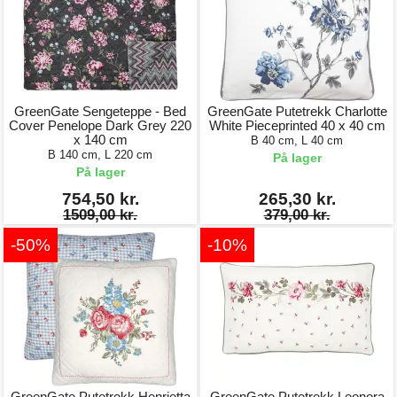
GreenGate Sengeteppe - Bed
GreenGate Putetrekk Charlotte
Cover Penelope Dark Grey 220
White Pieceprinted 40 x 40 cm
x 140 cm
B 40 cm, L 40 cm
B 140 cm, L 220 cm
På lager
På lager
754,50 kr.
265,30 kr.
1509,00 kr.
379,00 kr.
-50%
-10%
GreenGate Putetrekk Henrietta
GreenGate Putetrekk Leonora