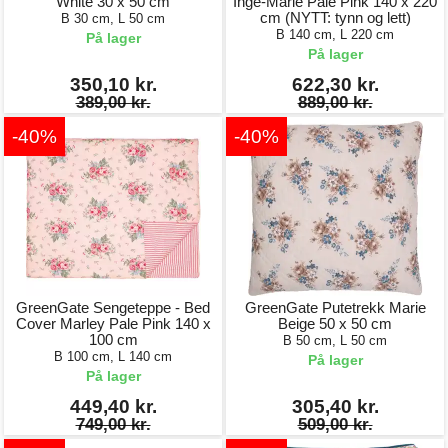
White 30 x 50 cm
Inge-Marie Pale Pink 140 x 220
cm (NYTT: tynn og lett)
B 30 cm, L 50 cm
B 140 cm, L 220 cm
På lager
På lager
350,10 kr.
622,30 kr.
389,00 kr.
889,00 kr.
-40%
-40%
GreenGate Sengeteppe - Bed
GreenGate Putetrekk Marie
Cover Marley Pale Pink 140 x
Beige 50 x 50 cm
100 cm
B 50 cm, L 50 cm
B 100 cm, L 140 cm
På lager
På lager
449,40 kr.
305,40 kr.
749,00 kr.
509,00 kr.