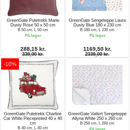
GreenGate Putetrekk Marie
GreenGate Sengeteppe Laura
Dusty Rose 50 x 50 cm
Dusty Blue 180 x 230 cm
B 50 cm, L 50 cm
B 180 cm, L 230 cm
På lager
På lager
288,15 kr.
1169,50 kr.
339,00 kr.
2339,00 kr.
-10%
GreenGate Putetrekk Charline
GreenGate Vattert Sengeteppe
Car White Pieceprinted 40 x 40
Allyna White 250 x 260 cm
cm
B 250 cm, L 260 cm
B 40 cm, L 40 cm
På lager