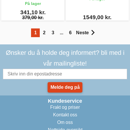
På lager
341,10 kr.
1549,00 kr.
379,00 kr.
1
2
3
...
6
Neste
Ønsker du å holde deg informert? bli med i
vår mailingliste!
Melde deg på
Kundeservice
Frakt og priser
Kontakt oss
Om oss
Nettside-oversikt