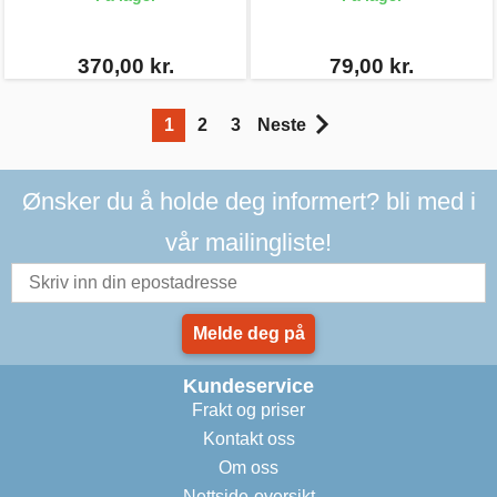
370,00 kr.
79,00 kr.
1
2
3
Neste
Ønsker du å holde deg informert? bli med i
vår mailingliste!
Melde deg på
Kundeservice
Frakt og priser
Kontakt oss
Om oss
Nettside-oversikt