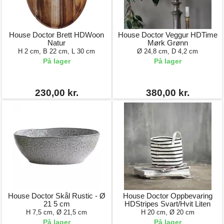
House Doctor Brett HDWoon
House Doctor Veggur HDTime
Natur
Mørk Grønn
H 2 cm, B 22 cm, L 30 cm
Ø 24,8 cm, D 4,2 cm
På lager
På lager
230,00 kr.
380,00 kr.
House Doctor Skål Rustic - Ø
House Doctor Oppbevaring
21 5 cm
HDStripes Svart/Hvit Liten
H 7,5 cm, Ø 21,5 cm
H 20 cm, Ø 20 cm
På lager
På lager