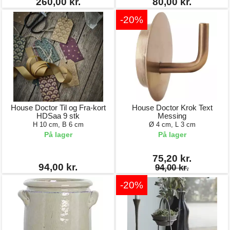
260,00 kr.
80,00 kr.
-20%
House Doctor Til og Fra-kort
House Doctor Krok Text
HDSaa 9 stk
Messing
H 10 cm, B 6 cm
Ø 4 cm, L 3 cm
På lager
På lager
75,20 kr.
94,00 kr.
94,00 kr.
-20%