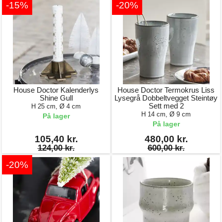
-15%
-20%
House Doctor Kalenderlys
House Doctor Termokrus Liss
Shine Gull
Lysegrå Dobbeltvegget Steintøy
Sett med 2
H 25 cm, Ø 4 cm
H 14 cm, Ø 9 cm
På lager
På lager
105,40 kr.
480,00 kr.
124,00 kr.
600,00 kr.
-20%