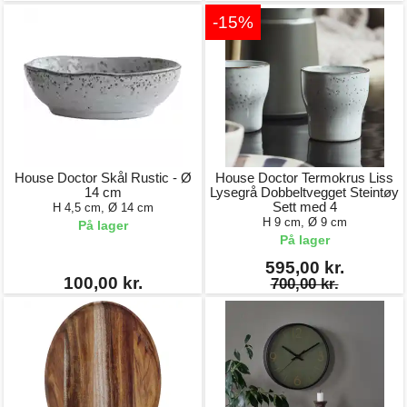
-15%
House Doctor Skål Rustic - Ø
House Doctor Termokrus Liss
14 cm
Lysegrå Dobbeltvegget Steintøy
Sett med 4
H 4,5 cm, Ø 14 cm
H 9 cm, Ø 9 cm
På lager
På lager
595,00 kr.
100,00 kr.
700,00 kr.