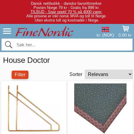
Dansk nettbutikk - danske favorittmerker.
Posten Norge 79 kr - Gratis fra 899 kr.
TILBUD - Spar opptil 70 % på 4000 varer.
Alle prisene er inkl norsk MVA og toll til Norge.
Uten ekstra toll og kostnader i Norge.
kr. (NOK)
0,00 kr.
House Doctor
Sorter
Filter