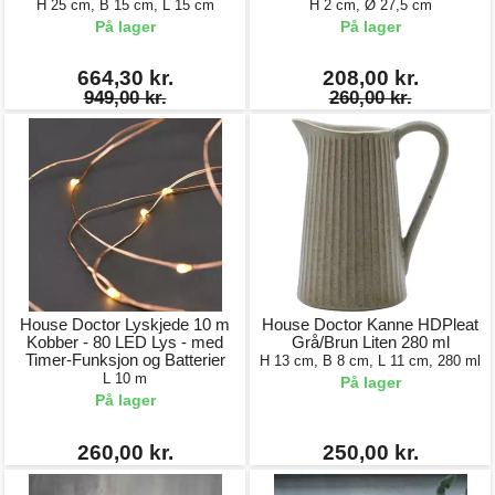
H 25 cm, B 15 cm, L 15 cm
H 2 cm, Ø 27,5 cm
På lager
På lager
664,30 kr.
208,00 kr.
949,00 kr.
260,00 kr.
House Doctor Lyskjede 10 m
House Doctor Kanne HDPleat
Kobber - 80 LED Lys - med
Grå/Brun Liten 280 ml
Timer-Funksjon og Batterier
H 13 cm, B 8 cm, L 11 cm, 280 ml
L 10 m
På lager
På lager
260,00 kr.
250,00 kr.