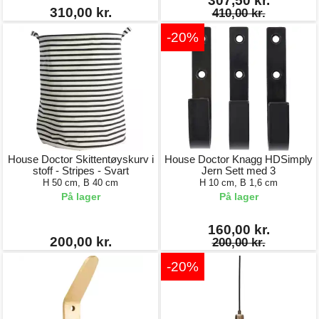
307,50 kr.
310,00 kr.
410,00 kr.
-20%
House Doctor Skittentøyskurv i
House Doctor Knagg HDSimply
stoff - Stripes - Svart
Jern Sett med 3
H 50 cm, B 40 cm
H 10 cm, B 1,6 cm
På lager
På lager
160,00 kr.
200,00 kr.
200,00 kr.
-20%