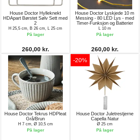
House Doctor Hylleknekt
House Doctor Lyskjede 10 m
HDApart Børstet Sølv Sett med
Messing - 80 LED Lys - med
2
Timer-Funksjon og Batterier
H 25,5 cm, B 26 cm, L 25 cm
L 10 m
På lager
På lager
260,00 kr.
260,00 kr.
-20%
House Doctor Tekrus HDPleat
House Doctor Juletrestjerne
Grå/Brun
Capella Natur
H 7 cm, Ø 10,5 cm
Ø 25 cm
På lager
På lager