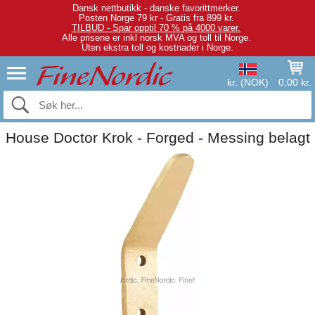
Dansk nettbutikk - danske favorittmerker.
Posten Norge 79 kr - Gratis fra 899 kr.
TILBUD - Spar opptil 70 % på 4000 varer.
Alle prisene er inkl norsk MVA og toll til Norge.
Uten ekstra toll og kostnader i Norge.
kr. (NOK)
0,00 kr.
House Doctor Krok - Forged - Messing belagt