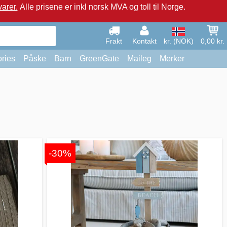
arer.
Alle prisene er inkl norsk MVA og toll til Norge.
Frakt
Kontakt
kr. (NOK)
0,00 kr.
ries
Påske
Barn
GreenGate
Maileg
Merker
-30%