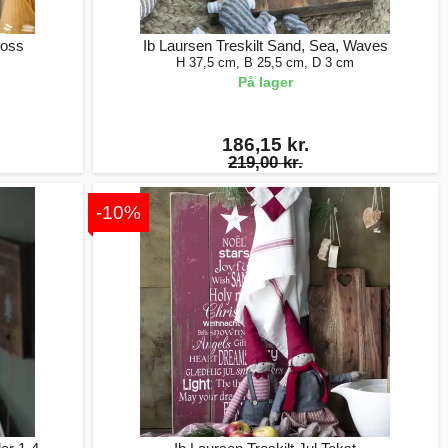
loss
Ib Laursen Treskilt Sand, Sea, Waves
H 37,5 cm, B 25,5 cm, D 3 cm
På lager
186,15 kr.
219,00 kr.
-10%