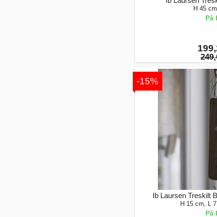
Ib Laursen Tresk
H 45 cm
På 
199,
249,
-15%
Ib Laursen Treskilt B
H 15 cm, L 
På 