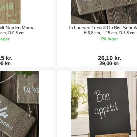
kilt Garden Mama
Ib Laursen Treskilt Du Bist Sehr W
 cm, D 0,8 cm
H 6,8 cm, L 15 cm, D 1,8 cm
lager
På lager
5 kr.
26,10 kr.
0 kr.
29,00 kr.