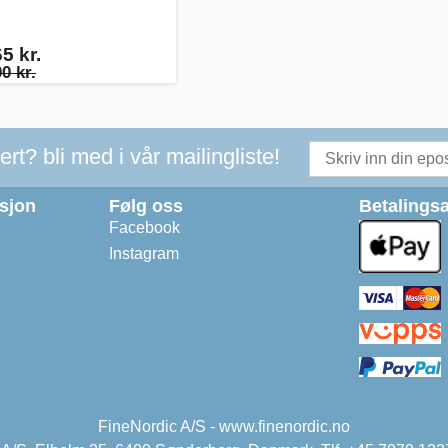
5 kr.
0 kr.
t? bli med i vår mailingliste!
asjon
Følg oss
Betalingsa
Facebook
Instagram
FineNordic A/S - www.finenordic.no