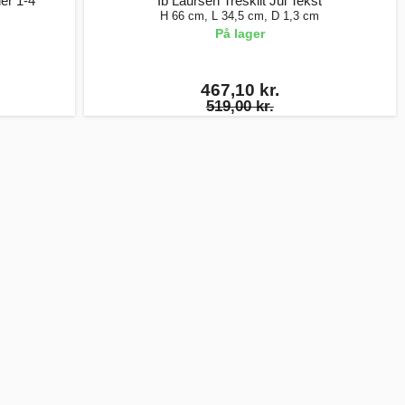
er 1-4
Ib Laursen Treskilt Jul Tekst
H 66 cm, L 34,5 cm, D 1,3 cm
På lager
467,10 kr.
519,00 kr.