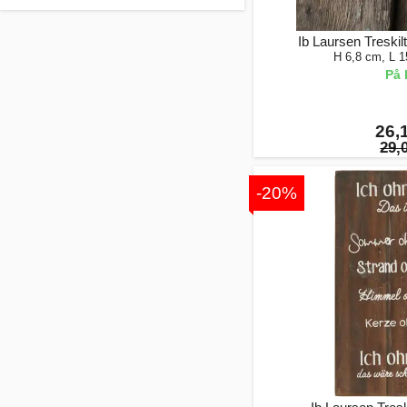
Ib Laursen Treskil
H 6,8 cm, L 
På 
26,1
29,0
-20%