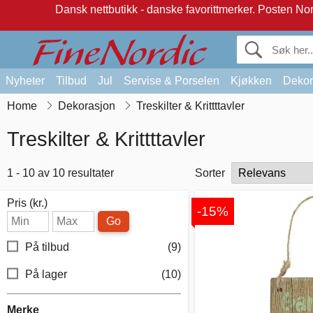
Dansk nettbutikk - danske favorittmerker.
Posten Norg
Nyheter
Tilbud
Jul
Servise & Porselen
Kjøkken
Dekor
Home
Dekorasjon
Treskilter & Krittttavler
Treskilter & Krittttavler
1 - 10 av 10 resultater
Sorter
Pris (kr.)
-15%
Go
På tilbud
(9)
På lager
(10)
Merke