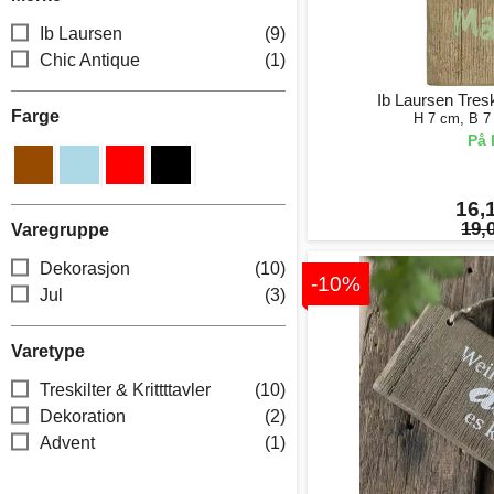
Ib Laursen
(9)
Chic Antique
(1)
Ib Laursen Tres
Farge
H 7 cm, B 7
På 
16,1
19,0
Varegruppe
Dekorasjon
(10)
-10%
Jul
(3)
Varetype
Treskilter & Krittttavler
(10)
Dekoration
(2)
Advent
(1)