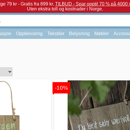
e 79 kr - Gratis fra 899 kr.
TILBUD - Spar opptil 70 % på 4000 v
Uten ekstra toll og kostnader i Norge.
asjon
Oppbevaring
Tekstiler
Belysning
Møbler
Accesso
-10%