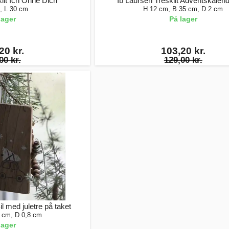
ilt Ich Ohne Dich
Ib Laursen Treskilt Adventskalend
, L 30 cm
H 12 cm, B 35 cm, D 2 cm
lager
På lager
20 kr.
103,20 kr.
00 kr.
129,00 kr.
il med juletre på taket
7 cm, D 0,8 cm
lager