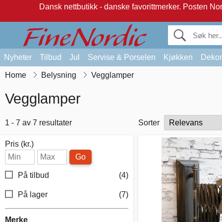
Dansk nettbutikk - danske favorittmerker.
Posten Norg
Nyheter
Tilbud
Jul
Servise & Porselen
Kjøkken
Dekor
Home
Belysning
Vegglamper
Vegglamper
1 - 7 av 7 resultater
Sorter
Pris (kr.)
Go
På tilbud
(4)
På lager
(7)
Merke