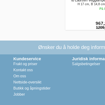
Ib Laursen Vegglampe
H 17 cm, B 14,8 cm
På 
967,
1209,
Ønsker du å holde deg informer
Kundeservice
Juridisk inform
Frakt og priser
Salgsbetingelser
Kontakt oss
Om oss
Nettside-oversikt
Butikk og åpningstider
Jobber