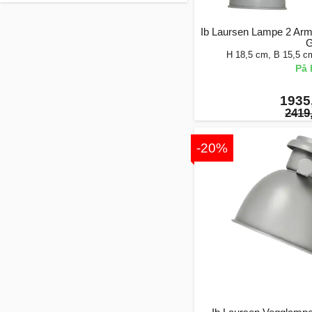
Ib Laursen Lampe 2 Arme
G
H 18,5 cm, B 15,5 c
På 
1935,
2419,
-20%