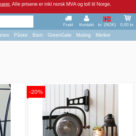
arer.
Alle prisene er inkl norsk MVA og toll til Norge.
Frakt
Kontakt
kr. (NOK)
0,00 kr.
ries
Påske
Barn
GreenGate
Maileg
Merker
-20%