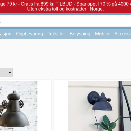
e 79 kr - Gratis fra 899 kr.
TILBUD - Spar opptil 70 % på 4000 v
Uten ekstra toll og kostnader i Norge.
asjon
Oppbevaring
Tekstiler
Belysning
Møbler
Accesso