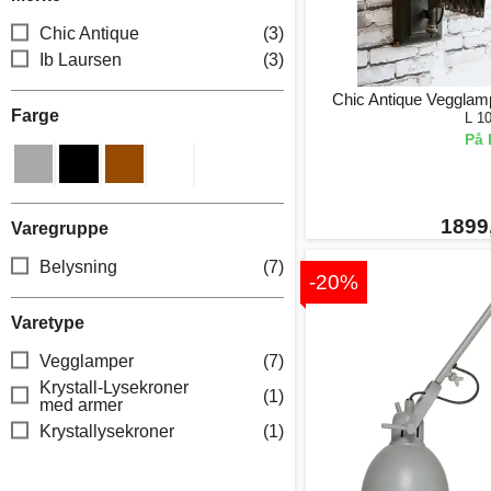
Chic Antique
(3)
Ib Laursen
(3)
Chic Antique Vegglamp
Farge
L 1
På 
1899,
Varegruppe
Belysning
(7)
-20%
Varetype
Vegglamper
(7)
Krystall-Lysekroner
(1)
med armer
Krystallysekroner
(1)