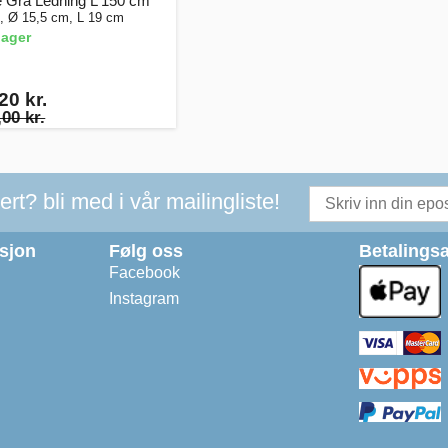
 Grå Ledning L 150 cm
, Ø 15,5 cm, L 19 cm
lager
20 kr.
00 kr.
t? bli med i vår mailingliste!
asjon
Følg oss
Betalingsa
Facebook
Instagram