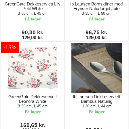
GreenGate Dekkeserviett Lily
Ib Laursen Bordskåner med
Petit White
Frynser Naturfarget Jute
B 35 cm, L 45 cm
B 35 cm, L 50 cm
På lager
På lager
90,30 kr.
96,75 kr.
129,00 kr.
129,00 kr.
-15%
GreenGate Dekkeserviett
Ib Laursen Dekkeserviett
Leonora White
Bambus Naturlig
B 35 cm, L 45 cm
H 30 cm, L 44 cm
På lager
På lager
160,65 kr.