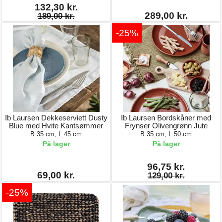
132,30 kr.
289,00 kr.
189,00 kr.
-25%
Ib Laursen Dekkeserviett Dusty
Ib Laursen Bordskåner med
Blue med Hvite Kantsømmer
Frynser Olivengrønn Jute
B 35 cm, L 45 cm
B 35 cm, L 50 cm
På lager
På lager
96,75 kr.
69,00 kr.
129,00 kr.
-25%