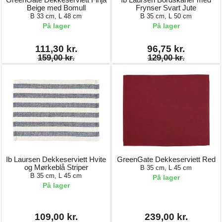
Beige med Bomull
Frynser Svart Jute
B 33 cm, L 48 cm
B 35 cm, L 50 cm
På lager
På lager
111,30 kr.
96,75 kr.
159,00 kr.
129,00 kr.
Ib Laursen Dekkeserviett Hvite
GreenGate Dekkeserviett Red
og Mørkeblå Striper
B 35 cm, L 45 cm
B 35 cm, L 45 cm
På lager
På lager
109,00 kr.
239,00 kr.