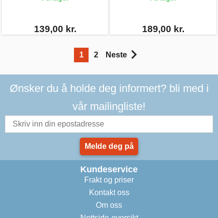
139,00 kr.
189,00 kr.
1
2
Neste
Ønsker du å holde deg informert? bli med i
vår mailingliste!
Melde deg på
Kundeservice
Frakt og priser
Kontakt oss
Om oss
Nettside-oversikt