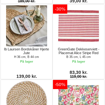
39,00 kr.
189,00 kr.
-30%
Ib Laursen Bordskåner Hjerte
GreenGate Dekkeserviett -
Jute
Placemat Alice Stripe Red
H 36 cm, B 44 cm
B 35 cm, L 45 cm
På lager
På lager
83,30 kr.
139,00 kr.
119,00 kr.
-50%