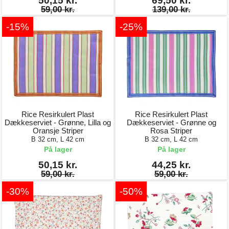
50,15 kr.
69,50 kr.
59,00 kr.
139,00 kr.
-15%
-25%
Rice Resirkulert Plast
Rice Resirkulert Plast
Dækkeserviet - Grønne, Lilla og
Dækkeserviet - Grønne og
Oransje Striper
Rosa Striper
B 32 cm, L 42 cm
B 32 cm, L 42 cm
På lager
På lager
50,15 kr.
44,25 kr.
59,00 kr.
59,00 kr.
-30%
-50%