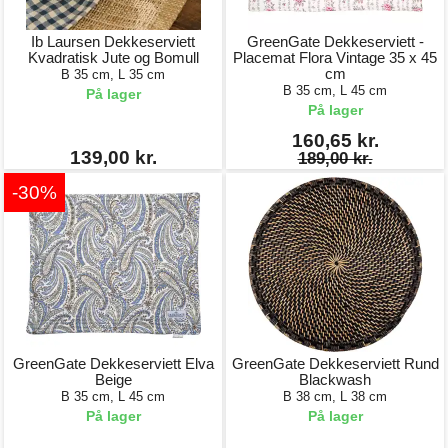
Ib Laursen Dekkeserviett
GreenGate Dekkeserviett -
Kvadratisk Jute og Bomull
Placemat Flora Vintage 35 x 45
cm
B 35 cm, L 35 cm
B 35 cm, L 45 cm
På lager
På lager
160,65 kr.
139,00 kr.
189,00 kr.
-30%
GreenGate Dekkeserviett Elva
GreenGate Dekkeserviett Rund
Beige
Blackwash
B 35 cm, L 45 cm
B 38 cm, L 38 cm
På lager
På lager