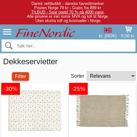
Dansk nettbutikk - danske favorittmerker.
Posten Norge 79 kr - Gratis fra 899 kr.
TILBUD - Spar opptil 70 % på 4000 varer.
Alle prisene er inkl norsk MVA og toll til Norge.
Uten ekstra toll og kostnader i Norge.
kr. (NOK)
0,00 kr.
Dekkeservietter
Sorter
Filter
-30%
-25%