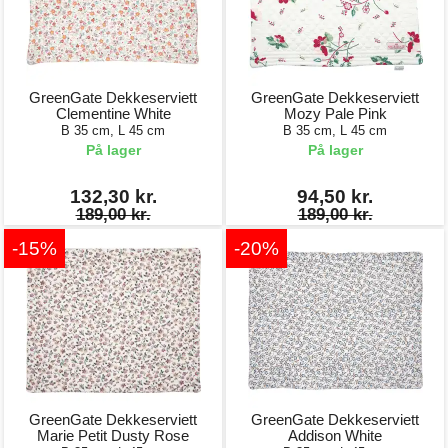
GreenGate Dekkeserviett
GreenGate Dekkeserviett
Clementine White
Mozy Pale Pink
B 35 cm, L 45 cm
B 35 cm, L 45 cm
På lager
På lager
132,30 kr.
94,50 kr.
189,00 kr.
189,00 kr.
-15%
-20%
GreenGate Dekkeserviett
GreenGate Dekkeserviett
Marie Petit Dusty Rose
Addison White