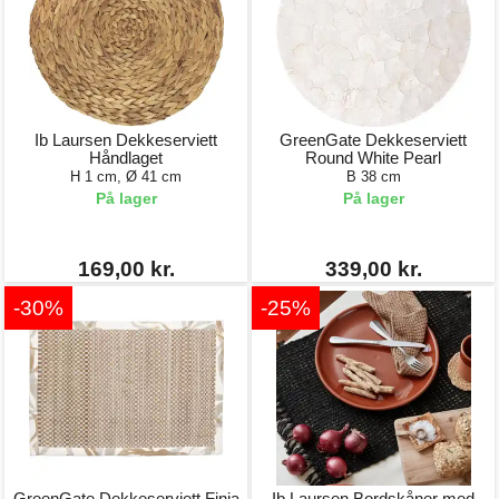
Ib Laursen Dekkeserviett
GreenGate Dekkeserviett
Håndlaget
Round White Pearl
H 1 cm, Ø 41 cm
B 38 cm
På lager
På lager
169,00 kr.
339,00 kr.
-30%
-25%
GreenGate Dekkeserviett Finja
Ib Laursen Bordskåner med