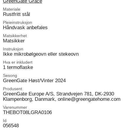
GreenGate Grace
Materiale
Rustfritt stål
Pleieinstruksjon
Håndvask anbefales
Matsikkerhet
Matsikker
Instruksjon
Ikke mikrobølgeovn eller stekeovn
Hva er inkludert
1 termoflaske
Sesong
GreenGate Høst/Vinter 2024
Produsent
GreenGate Europe A/S, Strandvejen 781, DK-2930
Klampenborg, Danmark, online@greengatehome.com
Varenummer
THEBOT08LGRA0106
Id
056548