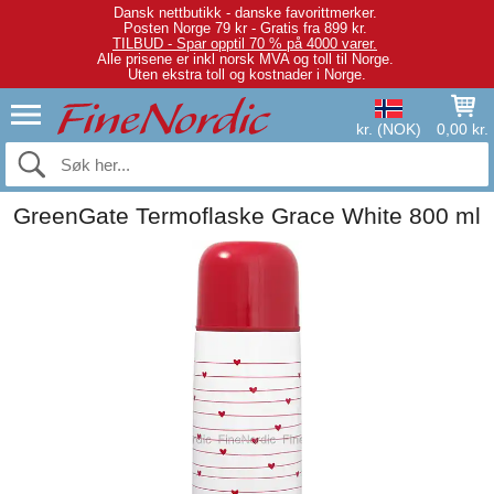
Dansk nettbutikk - danske favorittmerker.
Posten Norge 79 kr - Gratis fra 899 kr.
TILBUD - Spar opptil 70 % på 4000 varer.
Alle prisene er inkl norsk MVA og toll til Norge.
Uten ekstra toll og kostnader i Norge.
kr. (NOK)
0,00 kr.
GreenGate Termoflaske Grace White 800 ml