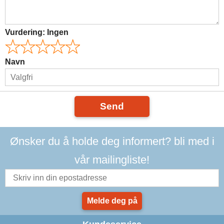
Vurdering:
Ingen
Navn
Send
Ønsker du å holde deg informert? bli med i
vår mailingliste!
Melde deg på