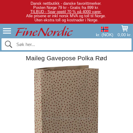
Dansk nettbutikk - danske favorittmerker.
Posten Norge 79 kr - Gratis fra 899 kr.
TILBUD - Spar opptil 70 % på 4000 varer.
Alle prisene er inkl norsk MVA og toll til Norge.
Uten ekstra toll og kostnader i Norge.
kr. (NOK)
0,00 kr.
Maileg Gavepose Polka Rød