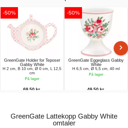
-50%
-50%
GreenGate Holder for Teposer
GreenGate Eggeglass Gabby
Gabby White
White
H 2 cm, B 10 cm, Ø 0 cm, L 12,5
H 6,5 cm, Ø 5,5 cm, 40 ml
cm
På lager
På lager
69,50 kr.
49,50 kr.
139,00 kr.
99,00 kr.
GreenGate Lattekopp Gabby White
omtaler