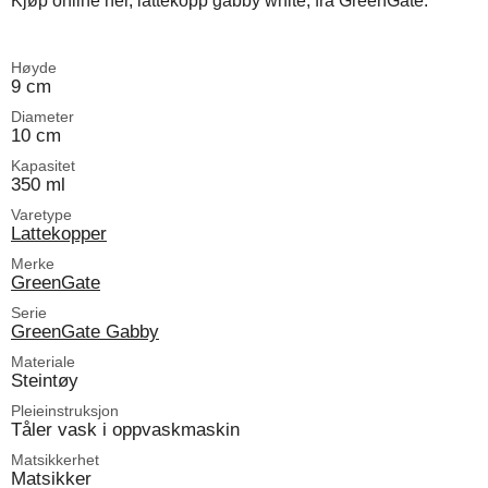
Kjøp online her, lattekopp gabby white, fra GreenGate.
Høyde
9 cm
Diameter
10 cm
Kapasitet
350 ml
Varetype
Lattekopper
Merke
GreenGate
Serie
GreenGate Gabby
Materiale
Steintøy
Pleieinstruksjon
Tåler vask i oppvaskmaskin
Matsikkerhet
Matsikker