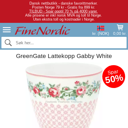
Dansk nettbutikk - danske favorittmerker.
Posten Norge 79 kr - Gratis fra 899 kr.
TILBUD - Spar opptil 70 % på 4000 varer.
Alle prisene er inkl norsk MVA og toll til Norge.
Uten ekstra toll og kostnader i Norge.
kr. (NOK)
0,00 kr.
GreenGate Lattekopp Gabby White
Spar
50%