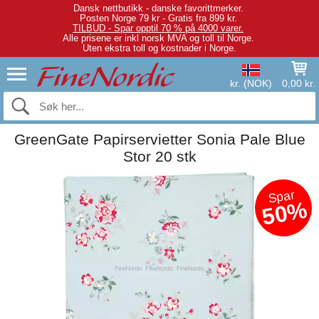
Dansk nettbutikk - danske favorittmerker.
Posten Norge 79 kr - Gratis fra 899 kr.
TILBUD - Spar opptil 70 % på 4000 varer.
Alle prisene er inkl norsk MVA og toll til Norge.
Uten ekstra toll og kostnader i Norge.
kr. (NOK)
0,00 kr.
GreenGate Papirservietter Sonia Pale Blue
Stor 20 stk
Spar
50%