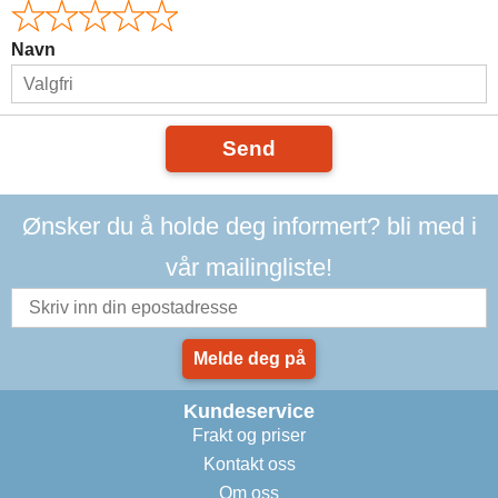
Navn
Send
Ønsker du å holde deg informert? bli med i
vår mailingliste!
Melde deg på
Kundeservice
Frakt og priser
Kontakt oss
Om oss