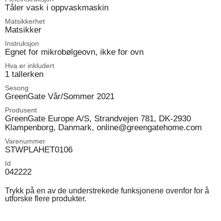
Tåler vask i oppvaskmaskin
Matsikkerhet
Matsikker
Instruksjon
Egnet for mikrobølgeovn, ikke for ovn
Hva er inkludert
1 tallerken
Sesong
GreenGate Vår/Sommer 2021
Produsent
GreenGate Europe A/S, Strandvejen 781, DK-2930
Klampenborg, Danmark, online@greengatehome.com
Varenummer
STWPLAHET0106
Id
042222
Trykk på en av de understrekede funksjonene ovenfor for å
utforske flere produkter.