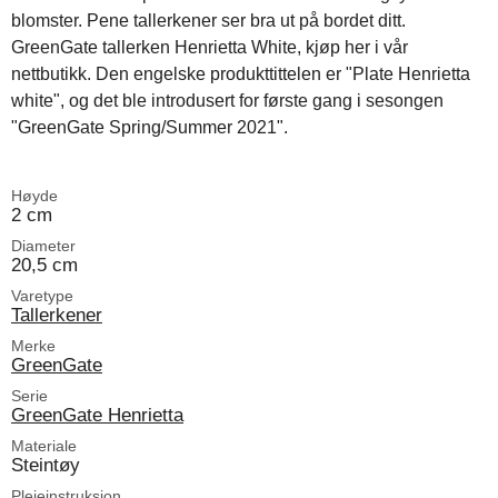
blomster. Pene tallerkener ser bra ut på bordet ditt.
GreenGate tallerken Henrietta White, kjøp her i vår
nettbutikk. Den engelske produkttittelen er "Plate Henrietta
white", og det ble introdusert for første gang i sesongen
"GreenGate Spring/Summer 2021".
Høyde
2 cm
Diameter
20,5 cm
Varetype
Tallerkener
Merke
GreenGate
Serie
GreenGate Henrietta
Materiale
Steintøy
Pleieinstruksjon