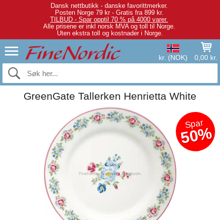
Dansk nettbutikk - danske favorittmerker.
Posten Norge 79 kr - Gratis fra 899 kr.
TILBUD - Spar opptil 70 % på 4000 varer.
Alle prisene er inkl norsk MVA og toll til Norge.
Uten ekstra toll og kostnader i Norge.
kr. (NOK)
0,00 kr.
GreenGate Tallerken Henrietta White
Spar
50%