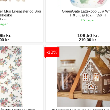
ger Mus Lillesøster og Bror
GreenGate Lattekopp Lula Wh
tikkeske
H 9 cm, Ø 10 cm, 350 ml
1 cm
På lager
lager
65 kr.
109,50 kr.
00 kr.
219,00 kr.
-10%