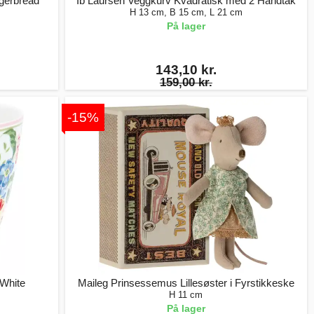
ngerbread
Ib Laursen Veggkurv Kvadratisk med 2 Håndtak
H 13 cm, B 15 cm, L 21 cm
På lager
143,10 kr.
159,00 kr.
-15%
White
Maileg Prinsessemus Lillesøster i Fyrstikkeske
H 11 cm
På lager