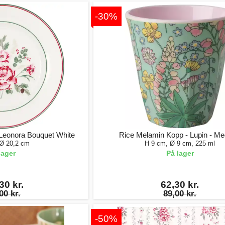
-30%
Leonora Bouquet White
Rice Melamin Kopp - Lupin - M
 Ø 20,2 cm
H 9 cm, Ø 9 cm, 225 ml
lager
På lager
30 kr.
62,30 kr.
00 kr.
89,00 kr.
-50%