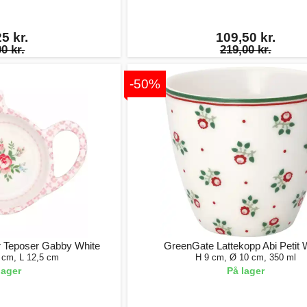
5 kr.
109,50 kr.
0 kr.
219,00 kr.
-50%
r Teposer Gabby White
GreenGate Lattekopp Abi Petit 
 cm, L 12,5 cm
H 9 cm, Ø 10 cm, 350 ml
lager
På lager