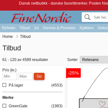
Dansk nettbutikk - danske favorittmerker.
Posten Norg
Nyheter
Tilbud
Jul
Servise & Porselen
Kjøkken
Dekor
Home
Tilbud
Tilbud
61 - 120 av 4589 resultater
Sorter
Pris (kr.)
-25%
Go
På lager
(4553)
Merke
GreenGate
(1983)