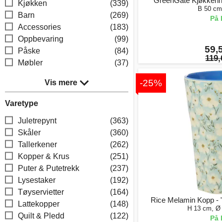
GreenGate Kjøkkenh
Kjøkken
(339)
B 50 cm
Barn
(269)
På 
Accessories
(183)
Oppbevaring
(99)
59,5
Påske
(84)
119,
Møbler
(37)
-25%
Vis mere
Varetype
Juletrepynt
(363)
Skåler
(360)
Tallerkener
(262)
Kopper & Krus
(251)
Puter & Putetrekk
(237)
Lysestaker
(192)
Tøyservietter
(164)
Rice Melamin Kopp -
Lattekopper
(148)
H 13 cm, Ø
Quilt & Pledd
(122)
På 