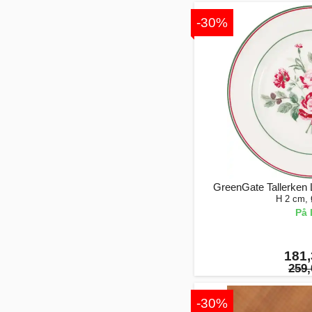
-30%
GreenGate Tallerken 
H 2 cm,
På 
181,
259,
-30%