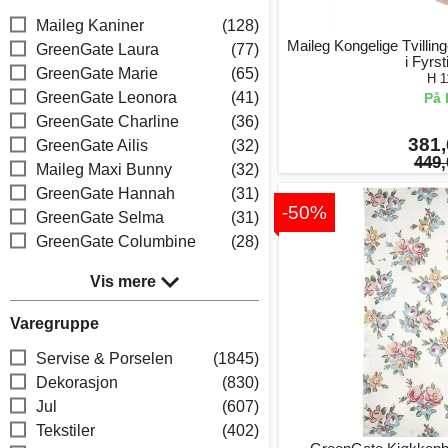
Maileg Kaniner
(128)
Maileg Kongelige Tvillin
GreenGate Laura
(77)
i Fyrs
GreenGate Marie
(65)
H 1
GreenGate Leonora
(41)
På 
GreenGate Charline
(36)
381,
GreenGate Ailis
(32)
449,
Maileg Maxi Bunny
(32)
GreenGate Hannah
(31)
-50%
GreenGate Selma
(31)
GreenGate Columbine
(28)
Vis mere
Varegruppe
Servise & Porselen
(1845)
Dekorasjon
(830)
Jul
(607)
Tekstiler
(402)