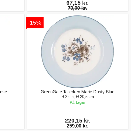
67,15 kr.
79,00 kr.
-15%
Rose
GreenGate Tallerken Marie Dusty Blue
H 2 cm, Ø 20,5 cm
På lager
220,15 kr.
259,00 kr.