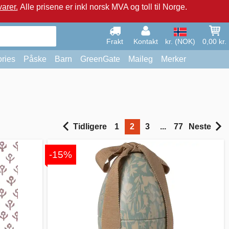
arer.
Alle prisene er inkl norsk MVA og toll til Norge.
Frakt
Kontakt
kr. (NOK)
0,00 kr.
ries
Påske
Barn
GreenGate
Maileg
Merker
Tidligere
1
2
3
...
77
Neste
-15%