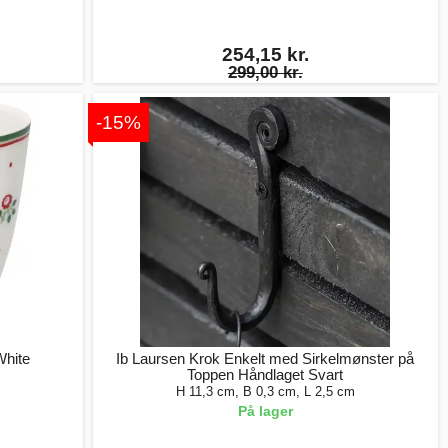
254,15 kr.
299,00 kr.
-15%
White
Ib Laursen Krok Enkelt med Sirkelmønster på
Toppen Håndlaget Svart
H 11,3 cm, B 0,3 cm, L 2,5 cm
På lager