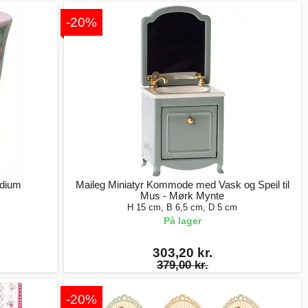
-20%
edium
Maileg Miniatyr Kommode med Vask og Speil til
Mus - Mørk Mynte
H 15 cm, B 6,5 cm, D 5 cm
På lager
303,20 kr.
379,00 kr.
-20%