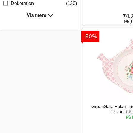
Dekoration
(120)
Vis mere
74,2
99,0
-50%
GreenGate Holder fo
H 2 cm, B 10
På 