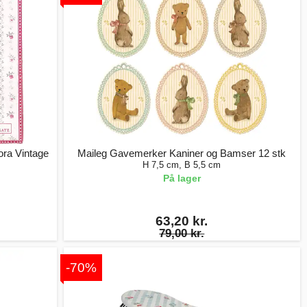
ora Vintage
Maileg Gavemerker Kaniner og Bamser 12 stk
H 7,5 cm, B 5,5 cm
På lager
63,20 kr.
79,00 kr.
-70%