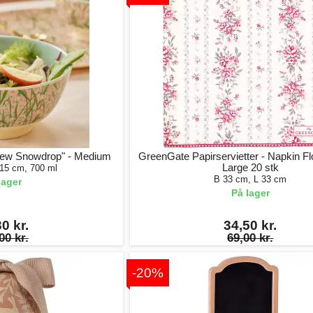
New Snowdrop" - Medium
GreenGate Papirservietter - Napkin Fl
Large 20 stk
 15 cm, 700 ml
B 33 cm, L 33 cm
lager
På lager
0 kr.
34,50 kr.
00 kr.
69,00 kr.
-20%