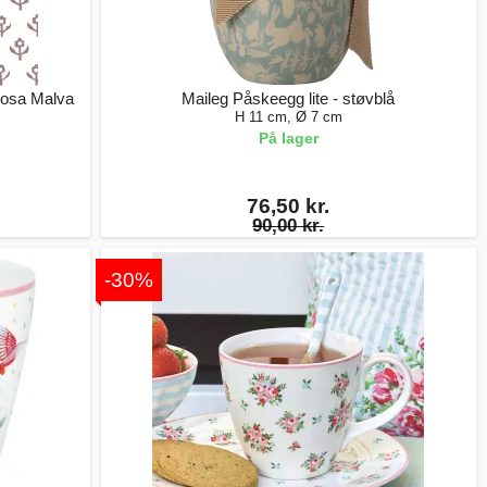
 Rosa Malva
Maileg Påskeegg lite - støvblå
H 11 cm, Ø 7 cm
På lager
76,50 kr.
90,00 kr.
-30%