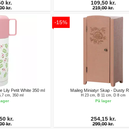
0 kr.
109,50 kr.
00 kr.
219,00 kr.
-15%
Lily Petit White 350 ml
Maileg Miniatyr Skap - Dusty 
6,7 cm, 350 ml
H 23 cm, B 11 cm, D 8 cm
lager
På lager
50 kr.
254,15 kr.
00 kr.
299,00 kr.