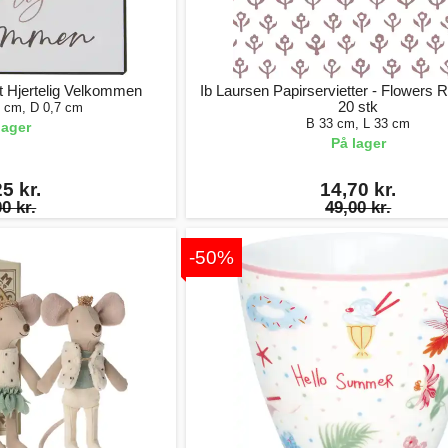
lt Hjertelig Velkommen
Ib Laursen Papirservietter - Flowers
20 stk
5 cm, D 0,7 cm
B 33 cm, L 33 cm
lager
På lager
5 kr.
14,70 kr.
0 kr.
49,00 kr.
-50%