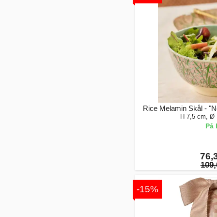
Rice Melamin Skål - "
H 7,5 cm, Ø
På 
76,3
109,
-15%