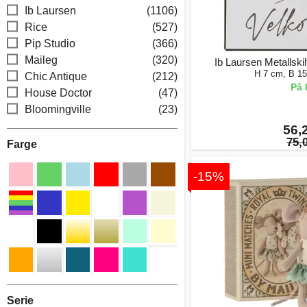
Ib Laursen
(1106)
Rice
(527)
Pip Studio
(366)
Maileg
(320)
Ib Laursen Metallski
H 7 cm, B 1
Chic Antique
(212)
På 
House Doctor
(47)
Bloomingville
(23)
56,2
75,0
Farge
-15%
Serie