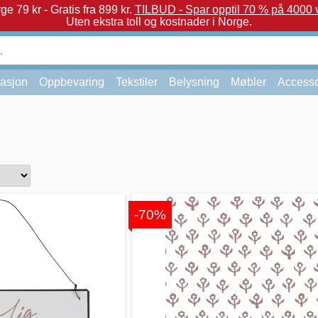
e 79 kr - Gratis fra 899 kr.
TILBUD - Spar opptil 70 % på 4000 v
Uten ekstra toll og kostnader i Norge.
asjon
Oppbevaring
Tekstiler
Belysning
Møbler
Accesso
-70%