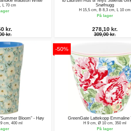
åndkle Madison White
Ib Laursen Hus til Telys Stillenat Gi
Snøfnugg
, L 70 cm
H 15,5 cm, B 8,3 cm, L 10 cm
lager
På lager
0 kr.
278,10 kr.
00 kr.
309,00 kr.
-50%
 "Summer Bloom" - Høy
GreenGate Lattekopp Emmaline 
 9 cm, 400 ml
H 9 cm, Ø 10 cm, 350 ml
lager
På lager