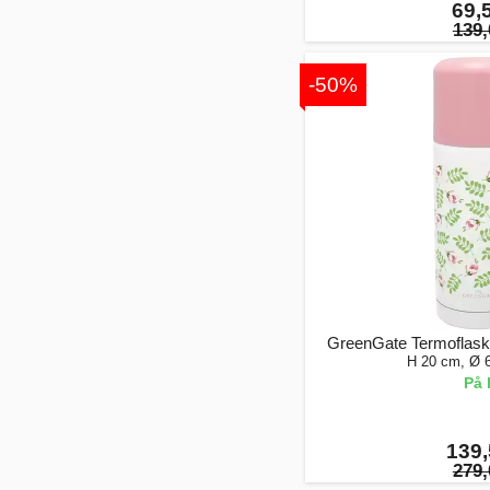
69,5
139,
-50%
GreenGate Termoflaske 
H 20 cm, Ø 
På 
139,
279,