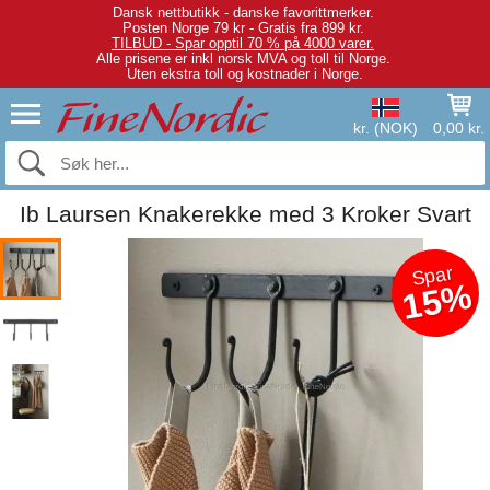
Dansk nettbutikk - danske favorittmerker.
Posten Norge 79 kr - Gratis fra 899 kr.
TILBUD - Spar opptil 70 % på 4000 varer.
Alle prisene er inkl norsk MVA og toll til Norge.
Uten ekstra toll og kostnader i Norge.
kr. (NOK)
0,00 kr.
Ib Laursen Knakerekke med 3 Kroker Svart
Spar
15%