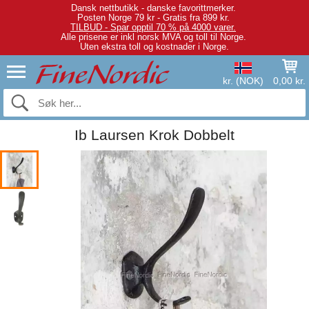
Dansk nettbutikk - danske favorittmerker.
Posten Norge 79 kr - Gratis fra 899 kr.
TILBUD - Spar opptil 70 % på 4000 varer.
Alle prisene er inkl norsk MVA og toll til Norge.
Uten ekstra toll og kostnader i Norge.
kr. (NOK)
0,00 kr.
Ib Laursen Krok Dobbelt