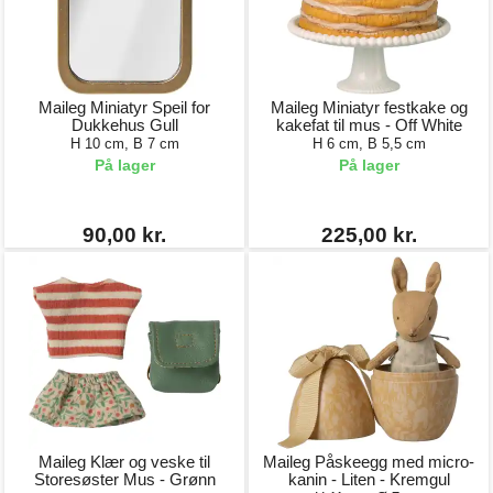
Maileg Miniatyr Speil for
Maileg Miniatyr festkake og
Dukkehus Gull
kakefat til mus - Off White
H 10 cm, B 7 cm
H 6 cm, B 5,5 cm
På lager
På lager
90,00 kr.
225,00 kr.
Maileg Klær og veske til
Maileg Påskeegg med micro-
Storesøster Mus - Grønn
kanin - Liten - Kremgul