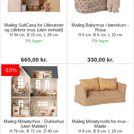
Maileg SuitCasa for Lillesøster
Maileg Babymus i bærekurv -
og Lillebror mus (uten innhold)
Rosa
H 34 cm, B 15 cm, L 28 cm
H 6 cm, B 6 cm, L 10 cm
På lager
På lager
665,00 kr.
330,00 kr.
-10%
Maileg Miniatyrhus - Dukkehus
Maileg Miniatyrsofa for mus -
(uten Møbler)
Mable
H 79 cm, B 72 cm, D 40 cm
H 8 cm, B 9 cm, L 18 cm