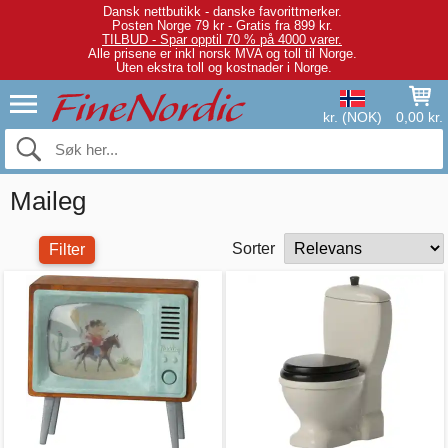
Dansk nettbutikk - danske favorittmerker.
Posten Norge 79 kr - Gratis fra 899 kr.
TILBUD - Spar opptil 70 % på 4000 varer.
Alle prisene er inkl norsk MVA og toll til Norge.
Uten ekstra toll og kostnader i Norge.
kr. (NOK)
0,00 kr.
Maileg
Sorter
Filter