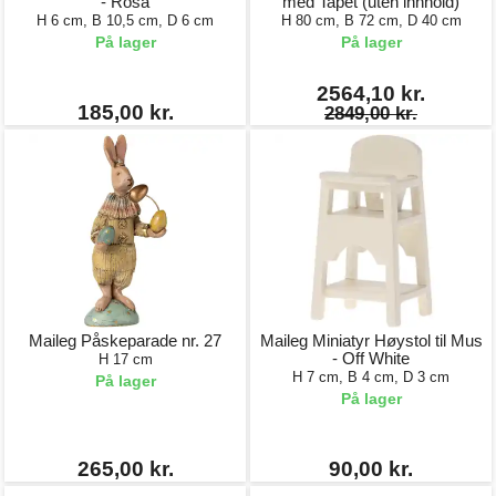
- Rosa
med Tapet (uten innhold)
H 6 cm, B 10,5 cm, D 6 cm
H 80 cm, B 72 cm, D 40 cm
På lager
På lager
2564,10 kr.
185,00 kr.
2849,00 kr.
Maileg Påskeparade nr. 27
Maileg Miniatyr Høystol til Mus
- Off White
H 17 cm
H 7 cm, B 4 cm, D 3 cm
På lager
På lager
265,00 kr.
90,00 kr.