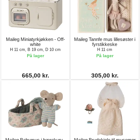
Maileg Miniatyrkjøkken - Off-
Maileg Tannfe mus lillesøster i
white
fyrstikkeske
H 11 cm, B 19 cm, D 10 cm
H 11 cm
På lager
På lager
665,00 kr.
305,00 kr.
Maileg Babymus i bærekurv -
Maileg Brudekjole til musemor