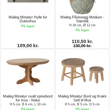
Maileg Miniatyr Hylle for
Maileg Påskeegg Medium -
Dukkehus
Støvblå
H 18 cm, Ø 12 cm
På lager
På lager
110,50 kr.
109,00 kr.
130,00 kr.
Maileg Miniatyr ovalt spisebord
Maileg Miniatyr Bord og Krakk
for mus - Natur
Sett til Mus
H 5 cm, B 6 cm, L 10 cm
H 5 cm, B 5 cm, D 5 cm
På lager
På lager