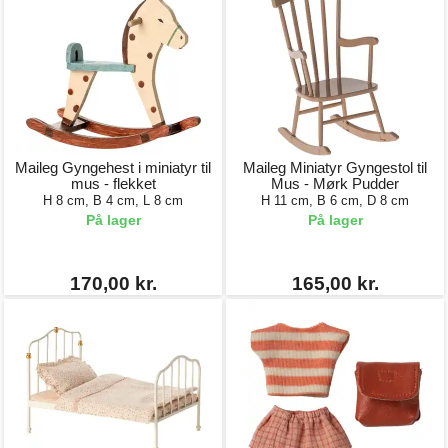
Maileg Gyngehest i miniatyr til
Maileg Miniatyr Gyngestol til
mus - flekket
Mus - Mørk Pudder
H 8 cm, B 4 cm, L 8 cm
H 11 cm, B 6 cm, D 8 cm
På lager
På lager
170,00 kr.
165,00 kr.