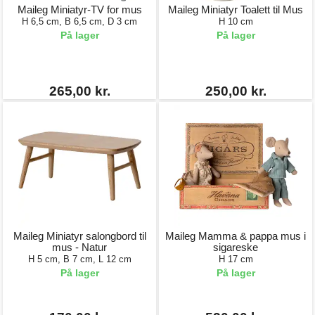
Maileg Miniatyr-TV for mus
Maileg Miniatyr Toalett til Mus
H 6,5 cm, B 6,5 cm, D 3 cm
H 10 cm
På lager
På lager
265,00 kr.
250,00 kr.
Maileg Miniatyr salongbord til
Maileg Mamma & pappa mus i
mus - Natur
sigareske
H 5 cm, B 7 cm, L 12 cm
H 17 cm
På lager
På lager