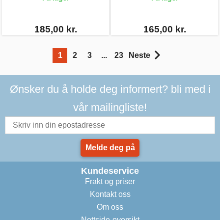
185,00 kr.
165,00 kr.
1
2
3
...
23
Neste
Ønsker du å holde deg informert? bli med i
vår mailingliste!
Melde deg på
Kundeservice
Frakt og priser
Kontakt oss
Om oss
Nettside-oversikt