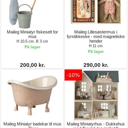
Maileg Miniatyr fiskesett for
Maileg Lillesøstermus i
mus
fyrstikkeske - med magnetiske
hender
H 10,5 cm, B 3 cm
H 11 cm
På lager
På lager
200,00 kr.
290,00 kr.
-10%
Maileg Miniatyr badekar til mus
Maileg Miniatyrhus - Dukkehus