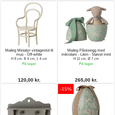
Maileg Miniatyr vintagestol til
Maileg Påskeegg med
mus - Off-white
mikrolam - Liten - Støvet mint
H 8 cm, B 4 cm, L 4 cm
H 11 cm, Ø 7 cm
På lager
På lager
120,00 kr.
265,00 kr.
-15%