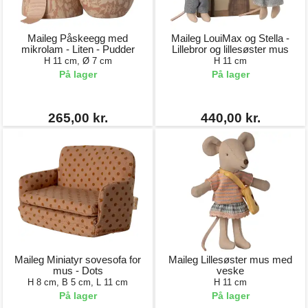
Maileg Påskeegg med
Maileg LouiMax og Stella -
mikrolam - Liten - Pudder
Lillebror og lillesøster mus
H 11 cm, Ø 7 cm
H 11 cm
På lager
På lager
265,00 kr.
440,00 kr.
Maileg Miniatyr sovesofa for
Maileg Lillesøster mus med
mus - Dots
veske
H 8 cm, B 5 cm, L 11 cm
H 11 cm
På lager
På lager