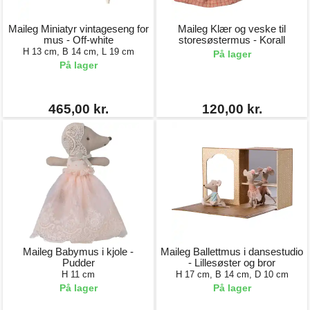
Maileg Miniatyr vintageseng for
Maileg Klær og veske til
mus - Off-white
storesøstermus - Korall
H 13 cm, B 14 cm, L 19 cm
På lager
På lager
465,00 kr.
120,00 kr.
Maileg Babymus i kjole -
Maileg Ballettmus i dansestudio
Pudder
- Lillesøster og bror
H 11 cm
H 17 cm, B 14 cm, D 10 cm
På lager
På lager