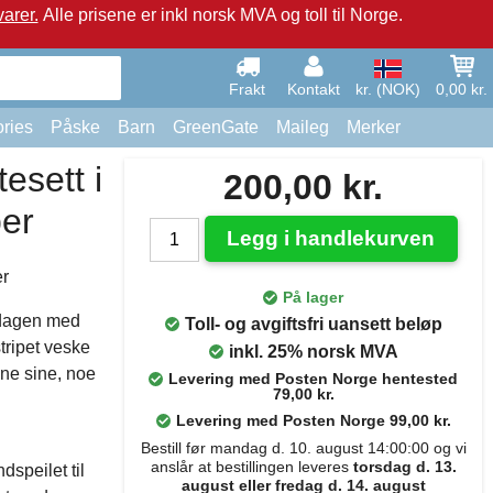
arer.
Alle prisene er inkl norsk MVA og toll til Norge.
Frakt
Kontakt
kr. (NOK)
0,00 kr.
ries
Påske
Barn
GreenGate
Maileg
Merker
esett i
200,00 kr.
per
Legg i handlekurven
er
På lager
 dagen med
Toll- og avgiftsfri uansett beløp
stripet veske
inkl. 25% norsk MVA
ene sine, noe
Levering med Posten Norge hentested
79,00 kr.
Levering med Posten Norge 99,00 kr.
Bestill før mandag d. 10. august 14:00:00 og vi
anslår at bestillingen leveres
torsdag d. 13.
dspeilet til
august eller fredag d. 14. august