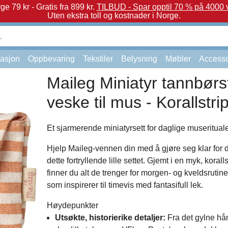
e 79 kr - Gratis fra 899 kr.
TILBUD - Spar opptil 70 % på 4000 v
Uten ekstra toll og kostnader i Norge.
asjon
Oppbevaring
Tekstiler
Belysning
Møbler
Accesso
Maileg Miniatyr tannbørst
veske til mus - Korallstri
Et sjarmerende miniatyrsett for daglige museritual
Hjelp Maileg-vennen din med å gjøre seg klar for
dette fortryllende lille settet. Gjemt i en myk, korall
finner du alt de trenger for morgen- og kveldsrutin
som inspirerer til timevis med fantasifull lek.
Høydepunkter
Utsøkte, historierike detaljer:
Fra det gylne hån