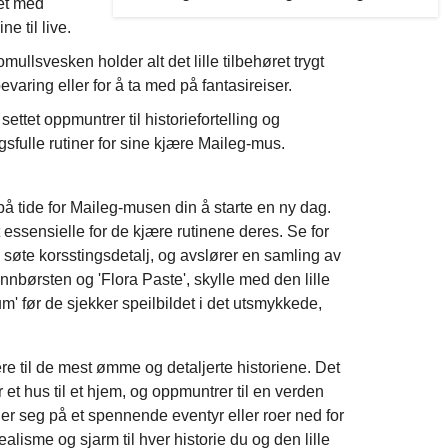
get med
e til live.
llsvesken holder alt det lille tilbehøret trygt
varing eller for å ta med på fantasireiser.
ettet oppmuntrer til historiefortelling og
sfulle rutiner for sine kjære Maileg-mus.
å tide for Maileg-musen din å starte en ny dag.
 essensielle for de kjære rutinene deres. Se for
 søte korsstingsdetalj, og avslører en samling av
nbørsten og 'Flora Paste', skylle med den lille
' før de sjekker speilbildet i det utsmykkede,
rere til de mest ømme og detaljerte historiene. Det
 et hus til et hjem, og oppmuntrer til en verden
der seg på et spennende eventyr eller roer ned for
 realisme og sjarm til hver historie du og den lille