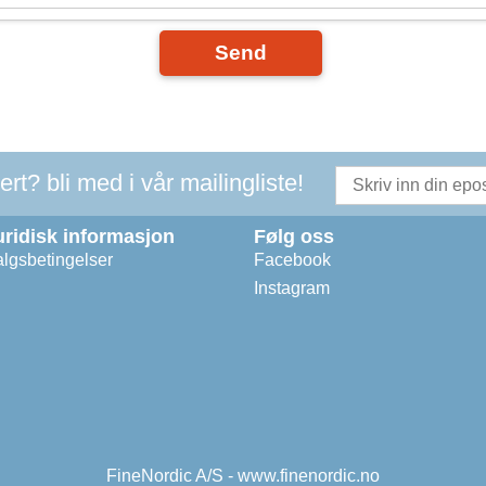
Send
t? bli med i vår mailingliste!
uridisk informasjon
Følg oss
lgsbetingelser
Facebook
Instagram
FineNordic A/S - www.finenordic.no