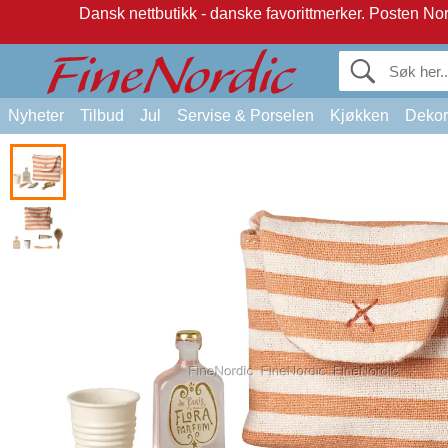
Dansk nettbutikk - danske favorittmerker.
Posten Norg
Nyheter
Tilbud
Jul
Servise & Porselen
Kjøkken
Dekor