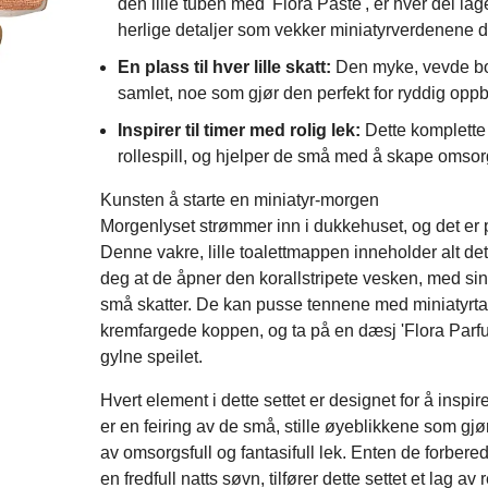
den lille tuben med 'Flora Paste', er hver del la
herlige detaljer som vekker miniatyrverdenene din
En plass til hver lille skatt:
Den myke, vevde bomu
samlet, noe som gjør den perfekt for ryddig oppbe
Inspirer til timer med rolig lek:
Dette komplette s
rollespill, og hjelper de små med å skape omsorg
Kunsten å starte en miniatyr-morgen
Morgenlyset strømmer inn i dukkehuset, og det er p
Denne vakre, lille toalettmappen inneholder alt det
deg at de åpner den korallstripete vesken, med sin
små skatter. De kan pusse tennene med miniatyrtan
kremfargede koppen, og ta på en dæsj 'Flora Parfum
gylne speilet.
Hvert element i dette settet er designet for å inspi
er en feiring av de små, stille øyeblikkene som gjør
av omsorgsfull og fantasifull lek. Enten de forbere
en fredfull natts søvn, tilfører dette settet et lag av