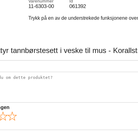
Varenummer
Id
11-6303-00
061392
Trykk på en av de understrekede funksjonene ovenfo
tyr tannbørstesett i veske til mus - Korallst
ngen