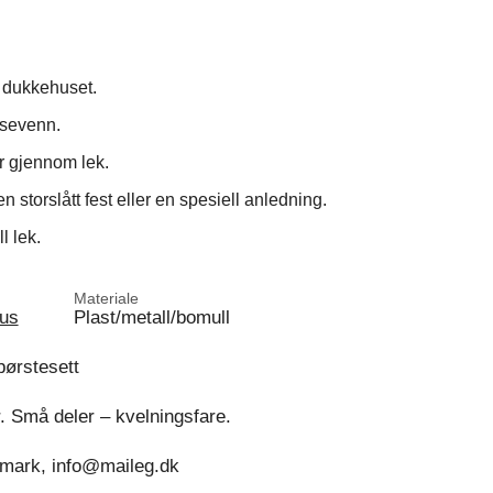
 i dukkehuset.
usevenn.
r gjennom lek.
 storslått fest eller en spesiell anledning.
l lek.
Materiale
us
Plast/metall/bomull
børstesett
. Små deler – kvelningsfare.
nmark, info@maileg.dk