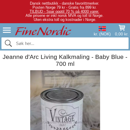
Dansk nettbutikk - danske favorittmerker.
Posten Norge 79 kr - Gratis fra 899 kr.
TILBUD - Spar opptil 70 % på 4000 varer.
Alle prisene er inkl norsk MVA og toll til Norge.
Uten ekstra toll og kostnader i Norge.
kr. (NOK)
0,00 kr.
Jeanne d'Arc Living Kalkmaling - Baby Blue -
700 ml