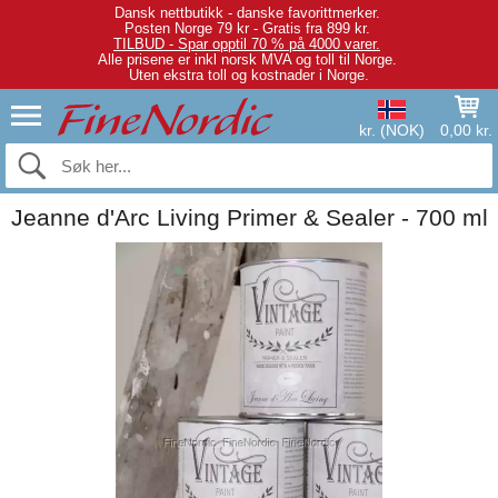
Dansk nettbutikk - danske favorittmerker.
Posten Norge 79 kr - Gratis fra 899 kr.
TILBUD - Spar opptil 70 % på 4000 varer.
Alle prisene er inkl norsk MVA og toll til Norge.
Uten ekstra toll og kostnader i Norge.
kr. (NOK)
0,00 kr.
Jeanne d'Arc Living Primer & Sealer - 700 ml