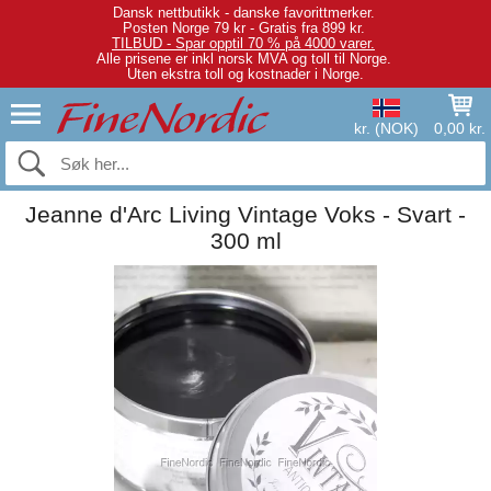
Dansk nettbutikk - danske favorittmerker.
Posten Norge 79 kr - Gratis fra 899 kr.
TILBUD - Spar opptil 70 % på 4000 varer.
Alle prisene er inkl norsk MVA og toll til Norge.
Uten ekstra toll og kostnader i Norge.
kr. (NOK)
0,00 kr.
Jeanne d'Arc Living Vintage Voks - Svart -
300 ml