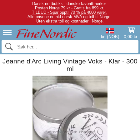
Dansk nettbutikk - danske favorittmerker.
Posten Norge 79 kr - Gratis fra 899 kr.
TILBUD - Spar opptil 70 % på 4000 varer.
Alle prisene er inkl norsk MVA og toll til Norge.
Uten ekstra toll og kostnader i Norge.
kr. (NOK)
0,00 kr.
Jeanne d'Arc Living Vintage Voks - Klar - 300
ml