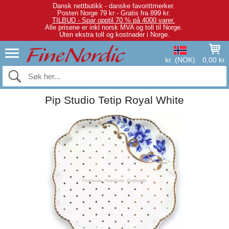
Dansk nettbutikk - danske favorittmerker.
Posten Norge 79 kr - Gratis fra 899 kr.
TILBUD - Spar opptil 70 % på 4000 varer.
Alle prisene er inkl norsk MVA og toll til Norge.
Uten ekstra toll og kostnader i Norge.
kr. (NOK)
0,00 kr.
Pip Studio Tetip Royal White