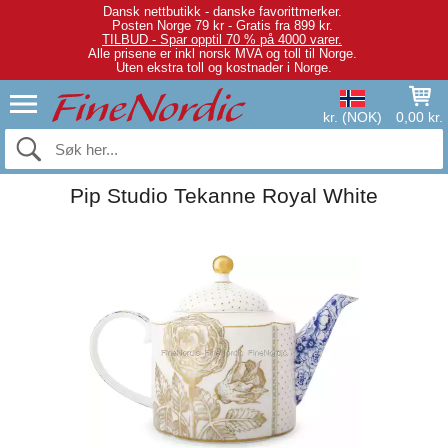
Dansk nettbutikk - danske favorittmerker.
Posten Norge 79 kr - Gratis fra 899 kr.
TILBUD - Spar opptil 70 % på 4000 varer.
Alle prisene er inkl norsk MVA og toll til Norge.
Uten ekstra toll og kostnader i Norge.
kr. (NOK)
0,00 kr.
Pip Studio Tekanne Royal White