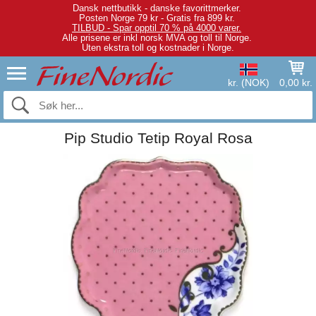
Dansk nettbutikk - danske favorittmerker.
Posten Norge 79 kr - Gratis fra 899 kr.
TILBUD - Spar opptil 70 % på 4000 varer.
Alle prisene er inkl norsk MVA og toll til Norge.
Uten ekstra toll og kostnader i Norge.
kr. (NOK)
0,00 kr.
Pip Studio Tetip Royal Rosa