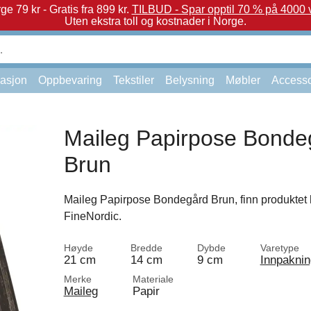
e 79 kr - Gratis fra 899 kr.
TILBUD - Spar opptil 70 % på 4000 v
Uten ekstra toll og kostnader i Norge.
asjon
Oppbevaring
Tekstiler
Belysning
Møbler
Accesso
Maileg Papirpose Bonde
Brun
Maileg Papirpose Bondegård Brun, finn produktet 
FineNordic.
Høyde
Bredde
Dybde
Varetype
21 cm
14 cm
9 cm
Innpaknin
Merke
Materiale
Maileg
Papir