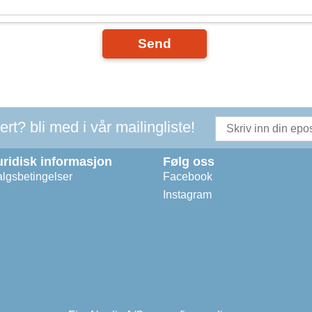
Send
t? bli med i vår mailingliste!
uridisk informasjon
Følg oss
lgsbetingelser
Facebook
Instagram