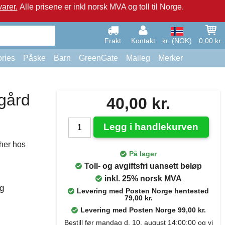
arer.
Alle prisene er inkl norsk MVA og toll til Norge.
Frakt
Kontakt
kr. (NOK)
0,00 kr.
ries
Påske
Barn
GreenGate
Maileg
Merker
gård
40,00 kr.
Legg i handlekurven
her hos
På lager
Toll- og avgiftsfri uansett beløp
inkl. 25% norsk MVA
g
Levering med Posten Norge hentested
79,00 kr.
Levering med Posten Norge 99,00 kr.
Bestill før mandag d. 10. august 14:00:00 og vi