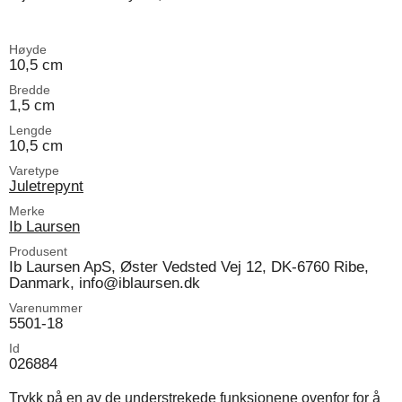
Høyde
10,5 cm
Bredde
1,5 cm
Lengde
10,5 cm
Varetype
Juletrepynt
Merke
Ib Laursen
Produsent
Ib Laursen ApS, Øster Vedsted Vej 12, DK-6760 Ribe,
Danmark, info@iblaursen.dk
Varenummer
5501-18
Id
026884
Trykk på en av de understrekede funksjonene ovenfor for å