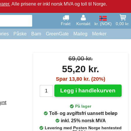
arer.
Alle prisene er inkl norsk MVA og toll til Norge.
Frakt
Kontakt
kr. (NOK)
0,00 kr.
ries
Påske
Barn
GreenGate
Maileg
Merker
69,00 kr.
55,20 kr.
Spar 13,80 kr. (20%)
Legg i handlekurven
ynt
På lager
Toll- og avgiftsfri uansett beløp
inkl. 25% norsk MVA
Levering med Posten Norge hentested