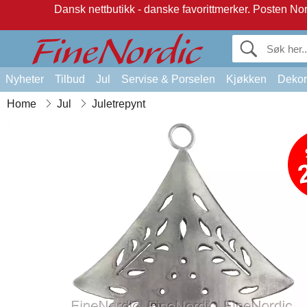
Dansk nettbutikk - danske favorittmerker.
Posten Norg
Nyheter
Tilbud
Jul
Servise & Porselen
Kjøkken
Dekor
Home
Jul
Juletrepynt