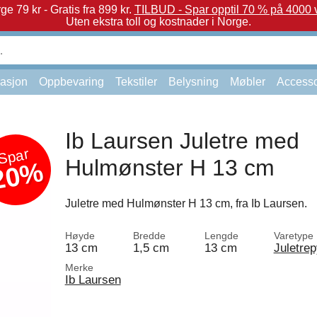
e 79 kr - Gratis fra 899 kr.
TILBUD - Spar opptil 70 % på 4000 v
Uten ekstra toll og kostnader i Norge.
asjon
Oppbevaring
Tekstiler
Belysning
Møbler
Accesso
Ib Laursen Juletre med
Spar
Hulmønster H 13 cm
20%
Juletre med Hulmønster H 13 cm, fra Ib Laursen.
Høyde
Bredde
Lengde
Varetype
13 cm
1,5 cm
13 cm
Juletrep
Merke
Ib Laursen