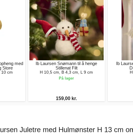
 Oppheng med
Ib Laursen Snømann til å henge
Ib Laurse
g Store
Stillenat Filt
D
L 10 cm
H 10,5 cm, B 4,3 cm, L 9 cm
H
På lager
159,00 kr.
aursen Juletre med Hulmønster H 13 cm om