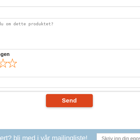
ngen
Send
t? bli med i vår mailingliste!