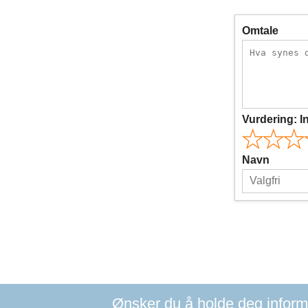
Omtale
Vurdering:
I
Navn
Ønsker du å holde deg informer