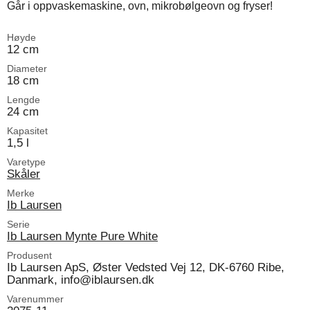
Går i oppvaskemaskine, ovn, mikrobølgeovn og fryser!
Høyde
12 cm
Diameter
18 cm
Lengde
24 cm
Kapasitet
1,5 l
Varetype
Skåler
Merke
Ib Laursen
Serie
Ib Laursen Mynte Pure White
Produsent
Ib Laursen ApS, Øster Vedsted Vej 12, DK-6760 Ribe,
Danmark, info@iblaursen.dk
Varenummer