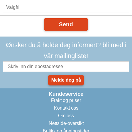
Send
Ønsker du å holde deg informert? bli med i
vår mailingliste!
Melde deg på
Kundeservice
Frakt og priser
Kontakt oss
Om oss
Nettside-oversikt
Butikk og åpningstider