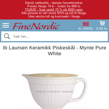
Dansk nettbutikk - danske favorittmerker.
Posten Norge 79 kr - Gratis fra 899 kr.
TILBUD - Spar opptil 70 % på 4000 varer.
Alle prisene er inkl norsk MVA og toll til Norge.
Uten ekstra toll og kostnader i Norge.
kr. (NOK)
0,00 kr.
Ib Laursen Keramikk Piskeskål - Mynte Pure
White