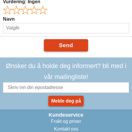
Vurdering:
Ingen
Navn
Send
Ønsker du å holde deg informert? bli med i
vår mailingliste!
Melde deg på
Kundeservice
Frakt og priser
Kontakt oss