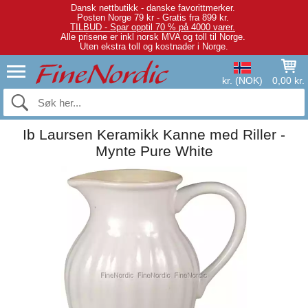
Dansk nettbutikk - danske favorittmerker.
Posten Norge 79 kr - Gratis fra 899 kr.
TILBUD - Spar opptil 70 % på 4000 varer.
Alle prisene er inkl norsk MVA og toll til Norge.
Uten ekstra toll og kostnader i Norge.
kr. (NOK)
0,00 kr.
Ib Laursen Keramikk Kanne med Riller -
Mynte Pure White