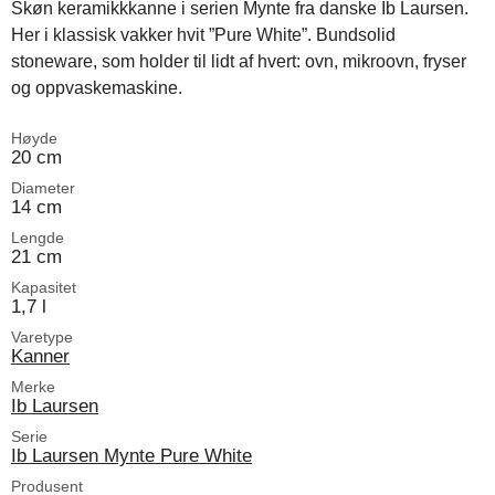
Skøn keramikkkanne i serien Mynte fra danske Ib Laursen.
Her i klassisk vakker hvit ”Pure White”. Bundsolid
stoneware, som holder til lidt af hvert: ovn, mikroovn, fryser
og oppvaskemaskine.
Høyde
20 cm
Diameter
14 cm
Lengde
21 cm
Kapasitet
1,7 l
Varetype
Kanner
Merke
Ib Laursen
Serie
Ib Laursen Mynte Pure White
Produsent