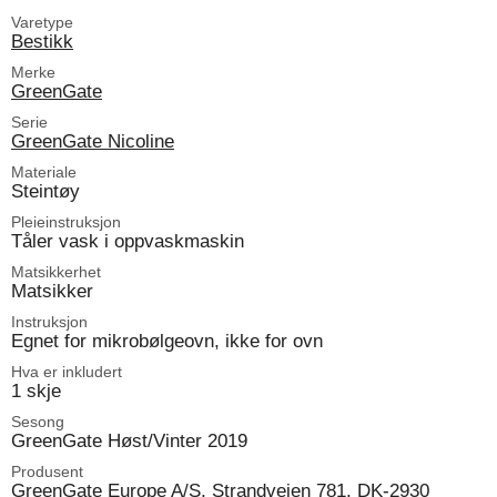
Varetype
Bestikk
Merke
GreenGate
Serie
GreenGate Nicoline
Materiale
Steintøy
Pleieinstruksjon
Tåler vask i oppvaskmaskin
Matsikkerhet
Matsikker
Instruksjon
Egnet for mikrobølgeovn, ikke for ovn
Hva er inkludert
1 skje
Sesong
GreenGate Høst/Vinter 2019
Produsent
GreenGate Europe A/S, Strandvejen 781, DK-2930