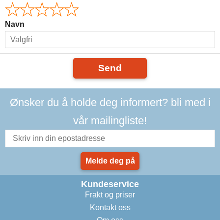
Navn
Send
Ønsker du å holde deg informert? bli med i
vår mailingliste!
Melde deg på
Kundeservice
Frakt og priser
Kontakt oss