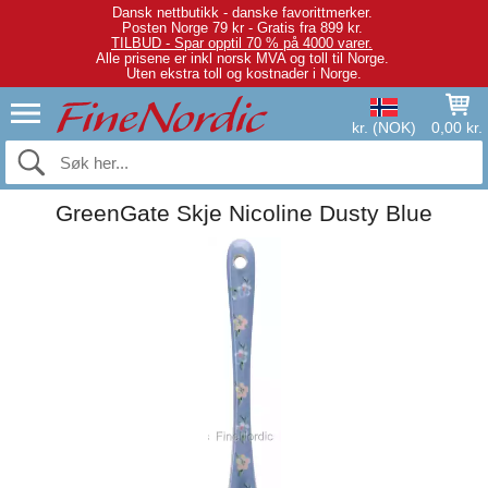
Dansk nettbutikk - danske favorittmerker.
Posten Norge 79 kr - Gratis fra 899 kr.
TILBUD - Spar opptil 70 % på 4000 varer.
Alle prisene er inkl norsk MVA og toll til Norge.
Uten ekstra toll og kostnader i Norge.
kr. (NOK)
0,00 kr.
GreenGate Skje Nicoline Dusty Blue