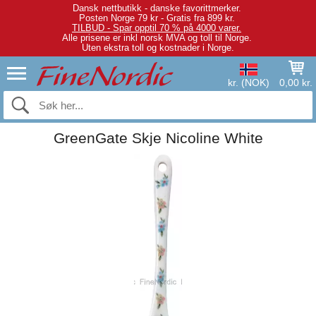
Dansk nettbutikk - danske favorittmerker.
Posten Norge 79 kr - Gratis fra 899 kr.
TILBUD - Spar opptil 70 % på 4000 varer.
Alle prisene er inkl norsk MVA og toll til Norge.
Uten ekstra toll og kostnader i Norge.
kr. (NOK)
0,00 kr.
GreenGate Skje Nicoline White