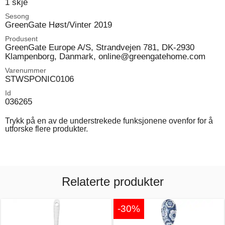
1 skje
Sesong
GreenGate Høst/Vinter 2019
Produsent
GreenGate Europe A/S, Strandvejen 781, DK-2930
Klampenborg, Danmark, online@greengatehome.com
Varenummer
STWSPONIC0106
Id
036265
Trykk på en av de understrekede funksjonene ovenfor for å
utforske flere produkter.
Relaterte produkter
-30%