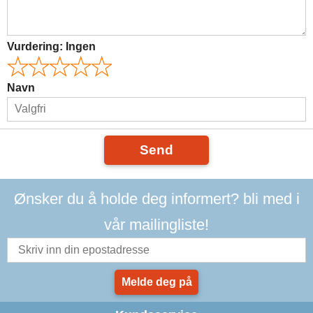
Vurdering:
Ingen
Navn
Send
Ønsker du å holde deg informert? bli med i
vår mailingliste!
Melde deg på