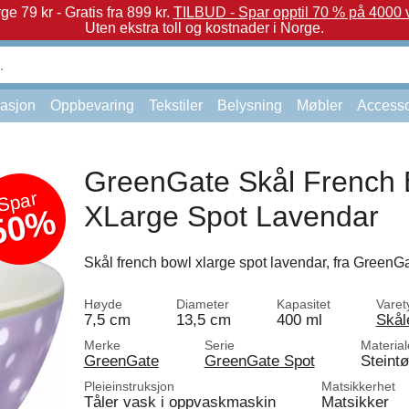
e 79 kr - Gratis fra 899 kr.
TILBUD - Spar opptil 70 % på 4000 v
Uten ekstra toll og kostnader i Norge.
asjon
Oppbevaring
Tekstiler
Belysning
Møbler
Accesso
GreenGate Skål French 
Spar
XLarge Spot Lavendar
50%
Skål french bowl xlarge spot lavendar, fra GreenGa
Høyde
Diameter
Kapasitet
Varet
7,5 cm
13,5 cm
400 ml
Skål
Merke
Serie
Material
GreenGate
GreenGate Spot
Steint
Pleieinstruksjon
Matsikkerhet
Tåler vask i oppvaskmaskin
Matsikker