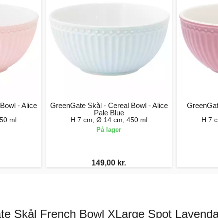
Bowl - Alice
GreenGate Skål - Cereal Bowl - Alice
GreenGate
Pale Blue
50 ml
H 7 cm, Ø 14 cm, 450 ml
H 7 
På lager
149,00 kr.
e Skål French Bowl XLarge Spot Lavenda