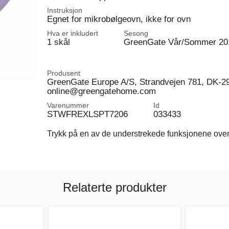
Instruksjon
Egnet for mikrobølgeovn, ikke for ovn
Hva er inkludert
Sesong
1 skål
GreenGate Vår/Sommer 20
Produsent
GreenGate Europe A/S, Strandvejen 781, DK-2
online@greengatehome.com
Varenummer
Id
STWFREXLSPT7206
033433
Trykk på en av de understrekede funksjonene ovenfo
Relaterte produkter