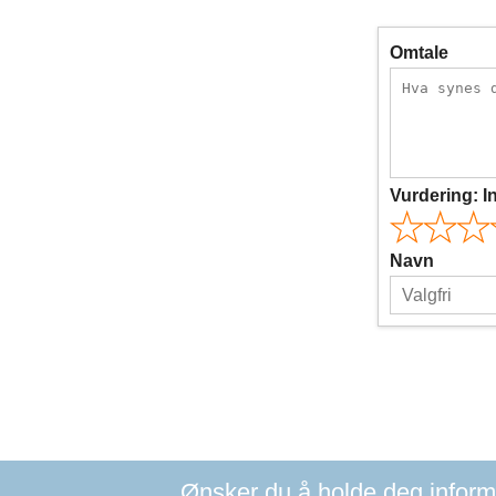
Omtale
Vurdering:
I
Navn
Ønsker du å holde deg informer