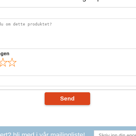
ngen
Send
t? bli med i vår mailingliste!