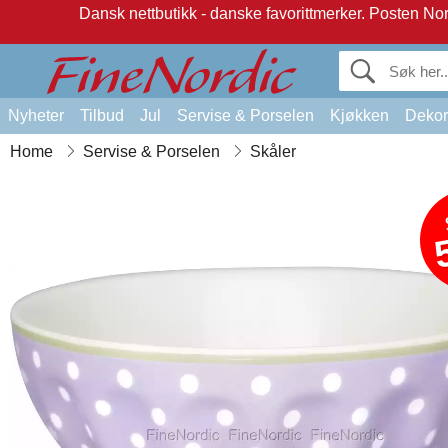
Dansk nettbutikk - danske favorittmerker.
Posten Norg
Nyheter
Tilbud
Jul
Servise & Porselen
Kjøkken
Dekor
Home
Servise & Porselen
Skåler