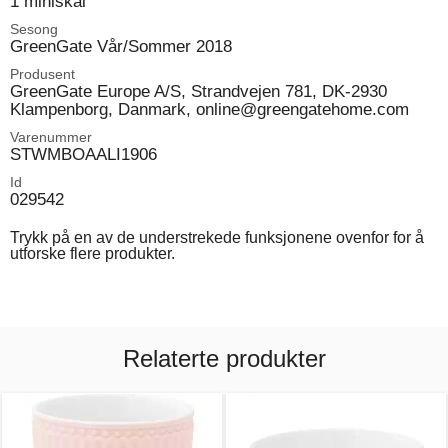
1 miniskål
Sesong
GreenGate Vår/Sommer 2018
Produsent
GreenGate Europe A/S, Strandvejen 781, DK-2930
Klampenborg, Danmark, online@greengatehome.com
Varenummer
STWMBOAALI1906
Id
029542
Trykk på en av de understrekede funksjonene ovenfor for å
utforske flere produkter.
Relaterte produkter