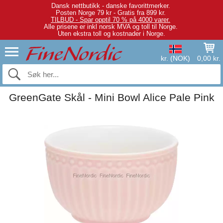
Dansk nettbutikk - danske favorittmerker.
Posten Norge 79 kr - Gratis fra 899 kr.
TILBUD - Spar opptil 70 % på 4000 varer.
Alle prisene er inkl norsk MVA og toll til Norge.
Uten ekstra toll og kostnader i Norge.
kr. (NOK)
0,00 kr.
GreenGate Skål - Mini Bowl Alice Pale Pink