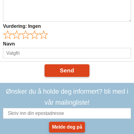
Vurdering:
Ingen
Navn
Send
Ønsker du å holde deg informert? bli med i
vår mailingliste!
Melde deg på