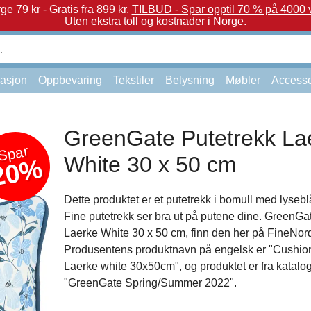
e 79 kr - Gratis fra 899 kr.
TILBUD - Spar opptil 70 % på 4000 v
Uten ekstra toll og kostnader i Norge.
asjon
Oppbevaring
Tekstiler
Belysning
Møbler
Accesso
GreenGate Putetrekk La
Spar
White 30 x 50 cm
20%
Dette produktet er et putetrekk i bomull med lysebl
Fine putetrekk ser bra ut på putene dine. GreenGa
Laerke White 30 x 50 cm, finn den her på FineNord
Produsentens produktnavn på engelsk er "Cushio
Laerke white 30x50cm", og produktet er fra katalo
"GreenGate Spring/Summer 2022".