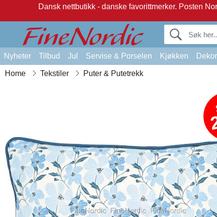
Dansk nettbutikk - danske favorittmerker.
Posten Norg
Nyheter
Tilbud
Jul
Servise & Porselen
Kjøkken
Dekor
Home
Tekstiler
Puter & Putetrekk