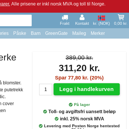
arer.
Alle prisene er inkl norsk MVA og toll til Norge.
Frakt
Kontakt
kr. (NOK)
0,00 kr.
ries
Påske
Barn
GreenGate
Maileg
Merker
erke
389,00 kr.
311,20 kr.
Spar 77,80 kr. (20%)
å blomster.
Legg i handlekurven
te putetrekk
ic.
n cover
På lager
gen
Toll- og avgiftsfri uansett beløp
inkl. 25% norsk MVA
Levering med Posten Norge hentested