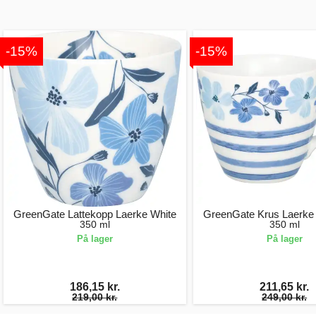
-15%
-15%
GreenGate Lattekopp Laerke White
GreenGate Krus Laerke 
350 ml
350 ml
På lager
På lager
186,15 kr.
211,65 kr.
219,00 kr.
249,00 kr.