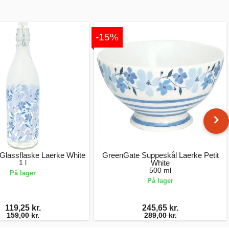
-15%
Glassflaske Laerke White
GreenGate Suppeskål Laerke Petit
1 l
White
500 ml
På lager
På lager
119,25 kr.
245,65 kr.
159,00 kr.
289,00 kr.