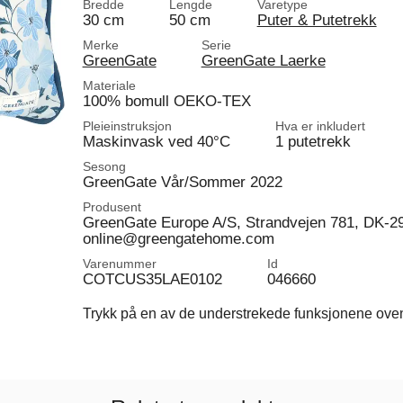
Bredde
Lengde
Varetype
30 cm
50 cm
Puter & Putetrekk
Merke
Serie
GreenGate
GreenGate Laerke
Materiale
100% bomull OEKO-TEX
Pleieinstruksjon
Hva er inkludert
Maskinvask ved 40°C
1 putetrekk
Sesong
GreenGate Vår/Sommer 2022
Produsent
GreenGate Europe A/S, Strandvejen 781, DK-2
online@greengatehome.com
Varenummer
Id
COTCUS35LAE0102
046660
Trykk på en av de understrekede funksjonene ovenfo