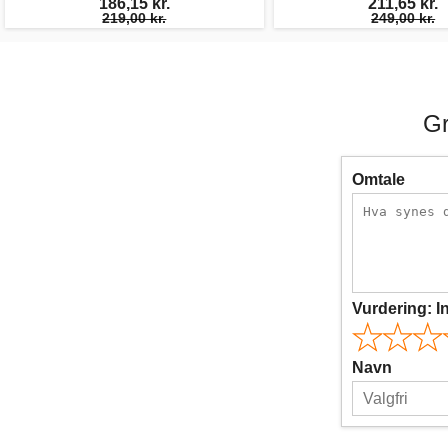
186,15 kr.
211,65 kr.
219,00 kr.
249,00 kr.
Gr
Omtale
Vurdering:
I
Navn