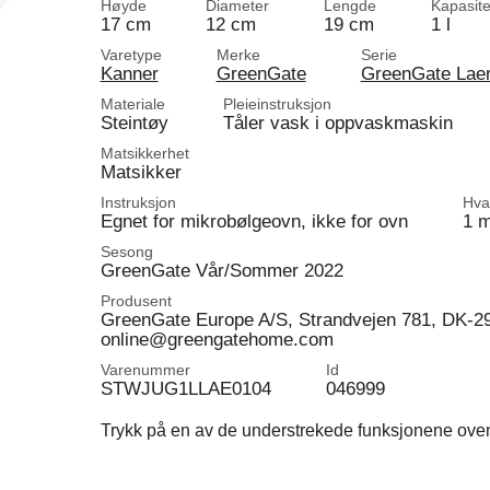
Høyde
Diameter
Lengde
Kapasite
17 cm
12 cm
19 cm
1 l
Varetype
Merke
Serie
Kanner
GreenGate
GreenGate Lae
Materiale
Pleieinstruksjon
Steintøy
Tåler vask i oppvaskmaskin
Matsikkerhet
Matsikker
Instruksjon
Hva 
Egnet for mikrobølgeovn, ikke for ovn
1 
Sesong
GreenGate Vår/Sommer 2022
Produsent
GreenGate Europe A/S, Strandvejen 781, DK-2
online@greengatehome.com
Varenummer
Id
STWJUG1LLAE0104
046999
Trykk på en av de understrekede funksjonene ovenfo