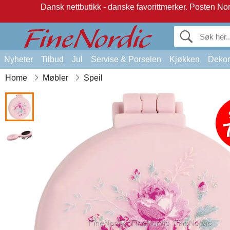
Dansk nettbutikk - danske favorittmerker.
Posten Norg
Nyheter
Tilbud
Jul
Servise & Porselen
Kjøkken
Dekor
Home
Møbler
Speil