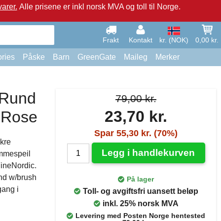
arer.
Alle prisene er inkl norsk MVA og toll til Norge.
Frakt
Kontakt
kr. (NOK)
0,00 kr.
ries
Påske
Barn
GreenGate
Maileg
Merker
 Rund
79,00 kr.
23,70 kr.
 Rose
Spar 55,30 kr. (70%)
kre
Legg i handlekurven
ommespeil
ineNordic.
und w/brush
På lager
gang i
Toll- og avgiftsfri uansett beløp
inkl. 25% norsk MVA
Levering med Posten Norge hentested