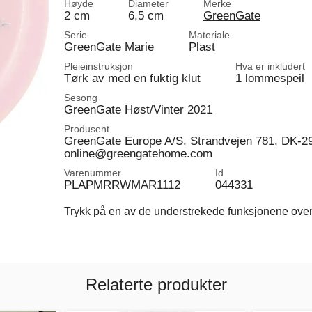
Høyde
Diameter
Merke
2 cm
6,5 cm
GreenGate
Serie
Materiale
GreenGate Marie
Plast
Pleieinstruksjon
Hva er inkludert
Tørk av med en fuktig klut
1 lommespeil
Sesong
GreenGate Høst/Vinter 2021
Produsent
GreenGate Europe A/S, Strandvejen 781, DK-2
online@greengatehome.com
Varenummer
Id
PLAPMRRWMAR1112
044331
Trykk på en av de understrekede funksjonene ovenfo
Relaterte produkter