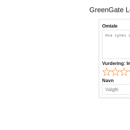
GreenGate L
Omtale
Vurdering:
I
Navn