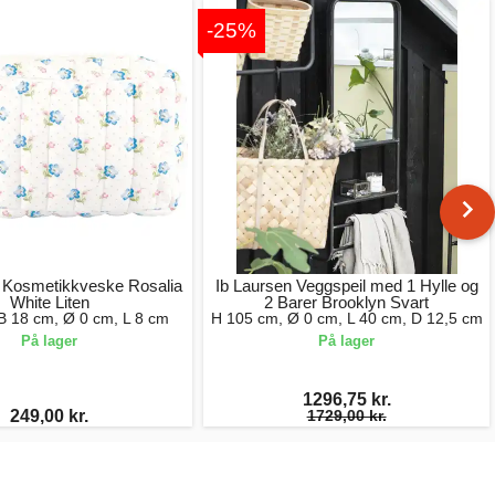
-25%
Kosmetikkveske Rosalia
Ib Laursen Veggspeil med 1 Hylle og
White Liten
2 Barer Brooklyn Svart
B 18 cm, Ø 0 cm, L 8 cm
H 105 cm, Ø 0 cm, L 40 cm, D 12,5 cm
På lager
På lager
1296,75 kr.
249,00 kr.
1729,00 kr.