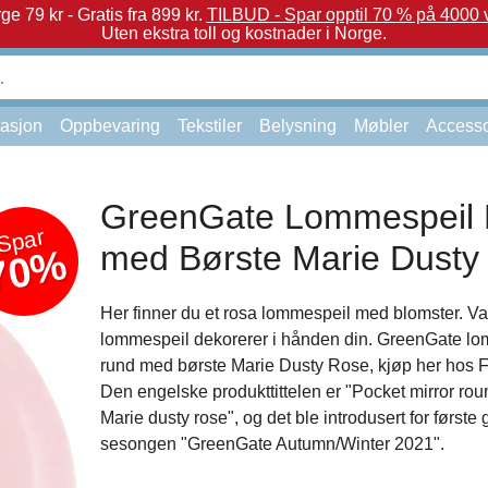
e 79 kr - Gratis fra 899 kr.
TILBUD - Spar opptil 70 % på 4000 v
Uten ekstra toll og kostnader i Norge.
asjon
Oppbevaring
Tekstiler
Belysning
Møbler
Accesso
GreenGate Lommespeil
Spar
med Børste Marie Dusty
70%
Her finner du et rosa lommespeil med blomster. Va
lommespeil dekorerer i hånden din. GreenGate l
rund med børste Marie Dusty Rose, kjøp her hos F
Den engelske produkttittelen er "Pocket mirror ro
Marie dusty rose", og det ble introdusert for første 
sesongen "GreenGate Autumn/Winter 2021".