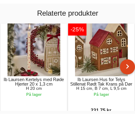
Relaterte produkter
-25%
Ib Laursen Kertelys med Røde
Ib Laursen Hus for Telys
Hjerter 20 x 1,3 cm
Stillenat Rødt Tak Krans på Dør
H 20 cm
H 15 cm, B 7 cm, L 9,5 cm
På lager
På lager
231,75 kr.
19,00 kr.
309,00 kr.