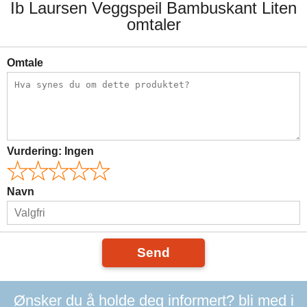
Ib Laursen Veggspeil Bambuskant Liten
omtaler
Omtale
Vurdering:
Ingen
Navn
Send
Ønsker du å holde deg informert? bli med i