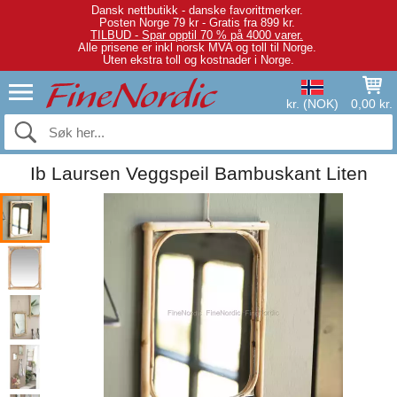
Dansk nettbutikk - danske favorittmerker.
Posten Norge 79 kr - Gratis fra 899 kr.
TILBUD - Spar opptil 70 % på 4000 varer.
Alle prisene er inkl norsk MVA og toll til Norge.
Uten ekstra toll og kostnader i Norge.
kr. (NOK)
0,00 kr.
Ib Laursen Veggspeil Bambuskant Liten