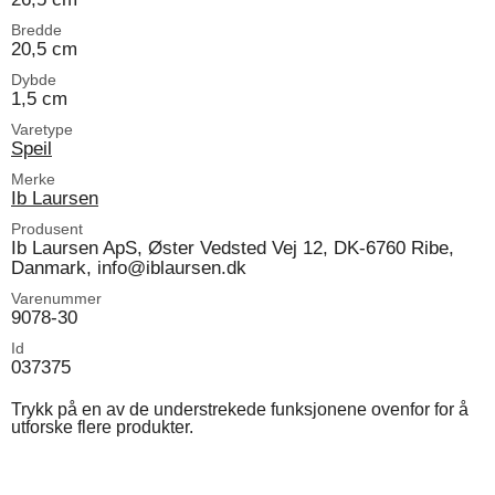
Bredde
20,5 cm
Dybde
1,5 cm
Varetype
Speil
Merke
Ib Laursen
Produsent
Ib Laursen ApS, Øster Vedsted Vej 12, DK-6760 Ribe,
Danmark, info@iblaursen.dk
Varenummer
9078-30
Id
037375
Trykk på en av de understrekede funksjonene ovenfor for å
utforske flere produkter.