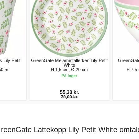
Lily Petit
GreenGate Melamintallerken Lily Petit
GreenGate
White
50 ml
H 1,5 cm, Ø 20 cm
H 7,5
På lager
55,30 kr.
79,00 kr.
reenGate Lattekopp Lily Petit White omtal