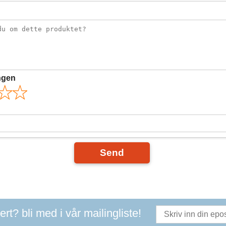
ngen
Send
t? bli med i vår mailingliste!