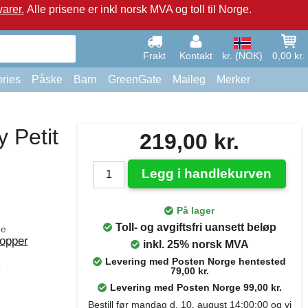
arer.
Alle prisene er inkl norsk MVA og toll til Norge.
Frakt
Kontakt
kr. (NOK)
0,00 kr.
ries
Påske
Barn
GreenGate
Maileg
Merker
 Petit
219,00 kr.
Legg i handlekurven
På lager
Toll- og avgiftsfri uansett beløp
pe
kopper
inkl. 25% norsk MVA
Levering med Posten Norge hentested
y
79,00 kr.
Levering med Posten Norge 99,00 kr.
Bestill før mandag d. 10. august 14:00:00 og vi