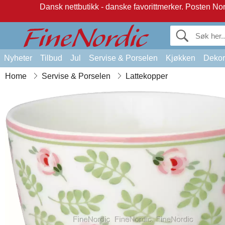
Dansk nettbutikk - danske favorittmerker.
Posten Norg
Nyheter
Tilbud
Jul
Servise & Porselen
Kjøkken
Dekor
Home
Servise & Porselen
Lattekopper