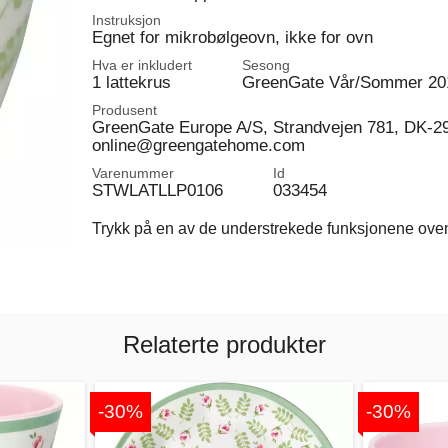
Instruksjon
Egnet for mikrobølgeovn, ikke for ovn
Hva er inkludert
Sesong
1 lattekrus
GreenGate Vår/Sommer 20
Produsent
GreenGate Europe A/S, Strandvejen 781, DK-2
online@greengatehome.com
Varenummer
Id
STWLATLLP0106
033454
Trykk på en av de understrekede funksjonene ovenfo
Relaterte produkter
-30%
-30%