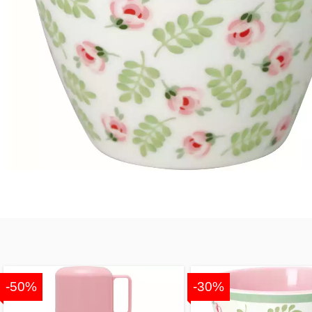
-50%
-30%