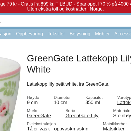
e 79 kr - Gratis fra 899 kr.
TILBUD - Spar opptil 70 % på 4000 v
Uten ekstra toll og kostnader i Norge.
asjon
Oppbevaring
Tekstiler
Belysning
Møbler
Accesso
GreenGate Lattekopp Lily
White
Lattekopp lily petit white, fra GreenGate.
Høyde
Diameter
Kapasitet
Varety
9 cm
10 cm
350 ml
Latte
Merke
Serie
Materiale
GreenGate
GreenGate Lily
Steintø
Pleieinstruksjon
Matsikkerhet
Tåler vask i oppvaskmaskin
Matsikker