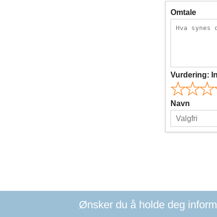
Omtale
Vurdering:
I
Navn
Ønsker du å holde deg informer