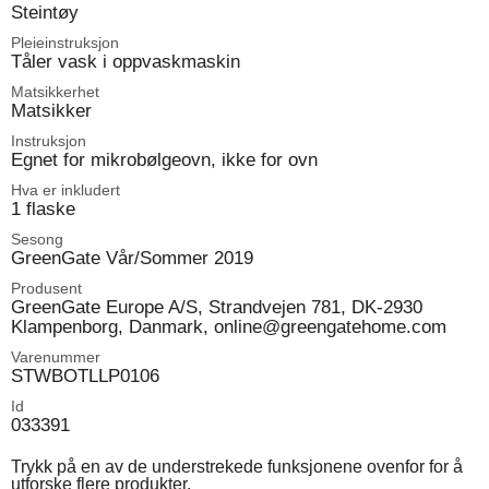
Steintøy
Pleieinstruksjon
Tåler vask i oppvaskmaskin
Matsikkerhet
Matsikker
Instruksjon
Egnet for mikrobølgeovn, ikke for ovn
Hva er inkludert
1 flaske
Sesong
GreenGate Vår/Sommer 2019
Produsent
GreenGate Europe A/S, Strandvejen 781, DK-2930
Klampenborg, Danmark, online@greengatehome.com
Varenummer
STWBOTLLP0106
Id
033391
Trykk på en av de understrekede funksjonene ovenfor for å
utforske flere produkter.