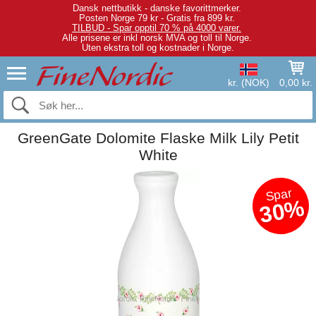
Dansk nettbutikk - danske favorittmerker.
Posten Norge 79 kr - Gratis fra 899 kr.
TILBUD - Spar opptil 70 % på 4000 varer.
Alle prisene er inkl norsk MVA og toll til Norge.
Uten ekstra toll og kostnader i Norge.
kr. (NOK)
0,00 kr.
GreenGate Dolomite Flaske Milk Lily Petit
White
Spar
30%