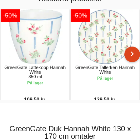
-50%
-50%
GreenGate Lattekopp Hannah
GreenGate Tallerken Hannah
White
White
350 ml
På lager
På lager
109,50 kr.
129,50 kr.
219,00 kr.
259,00 kr.
GreenGate Duk Hannah White 130 x
170 cm omtaler