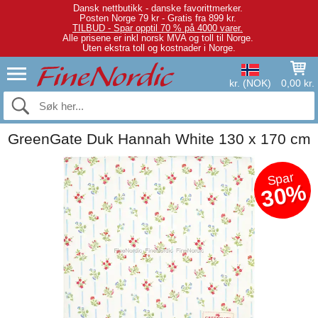
Dansk nettbutikk - danske favorittmerker.
Posten Norge 79 kr - Gratis fra 899 kr.
TILBUD - Spar opptil 70 % på 4000 varer.
Alle prisene er inkl norsk MVA og toll til Norge.
Uten ekstra toll og kostnader i Norge.
kr. (NOK)
0,00 kr.
GreenGate Duk Hannah White 130 x 170 cm
Spar
30%