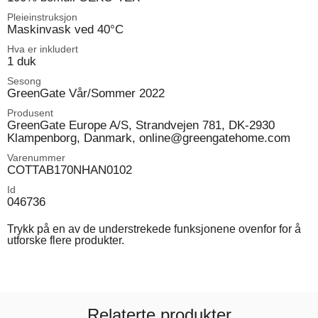
Pleieinstruksjon
Maskinvask ved 40°C
Hva er inkludert
1 duk
Sesong
GreenGate Vår/Sommer 2022
Produsent
GreenGate Europe A/S, Strandvejen 781, DK-2930
Klampenborg, Danmark, online@greengatehome.com
Varenummer
COTTAB170NHAN0102
Id
046736
Trykk på en av de understrekede funksjonene ovenfor for å
utforske flere produkter.
Relaterte produkter